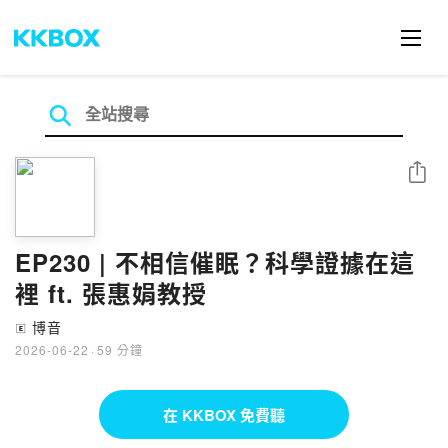
分享
EP230 | 不相信催眠？科學證據在這
裡 ft. 張惠娟教授
博音
🄴
2026-06-22
·
59 分鐘
在 KKBOX 免費聽