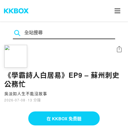
分享
《學霸詩人白居易》EP9 – 蘇州刺史
公務忙
吳淡如人生不能沒故事
2026-07-08
·
13 分鐘
在 KKBOX 免費聽