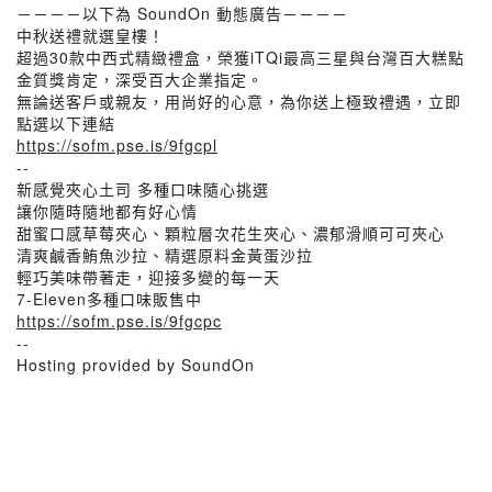
－－－－以下為 SoundOn 動態廣告－－－－
中秋送禮就選皇樓！
超過30款中西式精緻禮盒，榮獲iTQi最高三星與台灣百大糕點
金質獎肯定，深受百大企業指定。
無論送客戶或親友，用尚好的心意，為你送上極致禮遇，立即
點選以下連結
https://sofm.pse.is/9fgcpl
--
新感覺夾心土司 多種口味隨心挑選
讓你隨時隨地都有好心情
甜蜜口感草莓夾心、顆粒層次花生夾心、濃郁滑順可可夾心
清爽鹹香鮪魚沙拉、精選原料金黃蛋沙拉
輕巧美味帶著走，迎接多變的每一天
7-Eleven多種口味販售中
https://sofm.pse.is/9fgcpc
--
Hosting provided by SoundOn