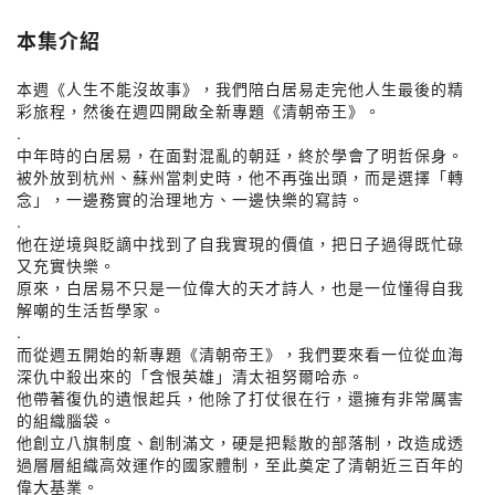
本集介紹
本週《人生不能沒故事》，我們陪白居易走完他人生最後的精
彩旅程，然後在週四開啟全新專題《清朝帝王》。
.
中年時的白居易，在面對混亂的朝廷，終於學會了明哲保身。
被外放到杭州、蘇州當刺史時，他不再強出頭，而是選擇「轉
念」，一邊務實的治理地方、一邊快樂的寫詩。
.
他在逆境與貶謫中找到了自我實現的價值，把日子過得既忙碌
又充實快樂。
原來，白居易不只是一位偉大的天才詩人，也是一位懂得自我
解嘲的生活哲學家。
.
而從週五開始的新專題《清朝帝王》，我們要來看一位從血海
深仇中殺出來的「含恨英雄」清太祖努爾哈赤。
他帶著復仇的遺恨起兵，他除了打仗很在行，還擁有非常厲害
的組織腦袋。
他創立八旗制度、創制滿文，硬是把鬆散的部落制，改造成透
過層層組織高效運作的國家體制，至此奠定了清朝近三百年的
偉大基業。