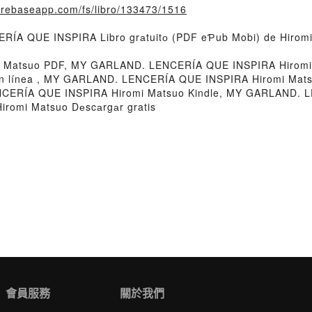
firebaseapp.com/fs/libro/133473/1516
RÍA QUE INSPIRA Libro grаtuitо (PDF eƤub Mobi) de Hiromi
 Matsuo PDF, MY GARLAND. LENCERÍA QUE INSPIRA Hirom
n línea , MY GARLAND. LENCERÍA QUE INSPIRA Hiromi Mat
NCERÍA QUE INSPIRA Hiromi Matsuo Kindle, MY GARLAND. 
omi Matsuo Dеscаrgаr gratis
會員服務
關於我們