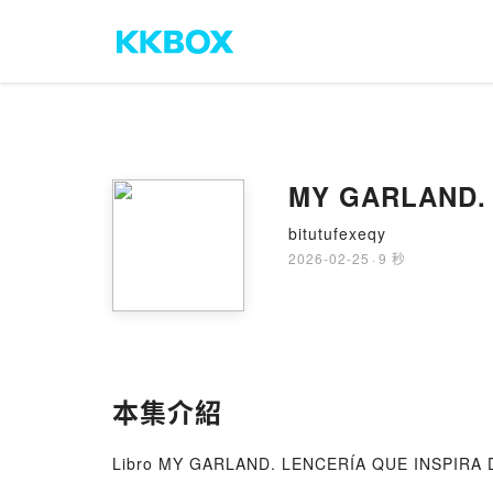
MY GARLAND. 
bitutufexeqy
2026-02-25
·
9 秒
本集介紹
Libro MY GARLAND. LENCERÍA QUE INSPIRA Dе