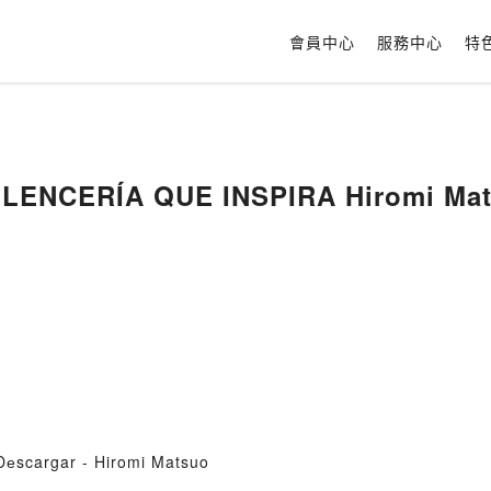
會員中心
服務中心
特
LENCERÍA QUE INSPIRA Hiromi Ma
scargar - Hiromi Matsuo