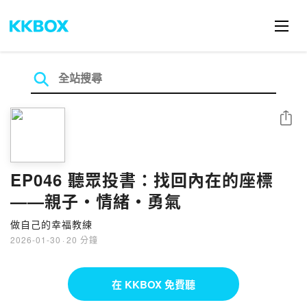
分享
EP046 聽眾投書：找回內在的座標
——親子・情緒・勇氣
做自己的幸福教練
2026-01-30
·
20 分鐘
在 KKBOX 免費聽