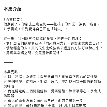
本集介紹
🎙內容摘要：
假期到了，你卻比上班更忙——忙孩子的作業、課表、補習、
升學資訊，忙到覺得自己正在「消失」。
這一集，我回應三位聽眾的投書，陪你一起梳理：
• 為什麼我們總是為孩子「愈來愈用力」，卻愈來愈失去自己？
• 情緒穩定的人，真的天生比較強嗎？還是有方法可以練出來？
• 勇氣與幸福之間，究竟是什麼關係？
⸻
本集亮點：
✅ 以「恐懼」為線索：看見父母用力背後真正擔心的是什麼
✅ 三個轉變：從視角、期待、角色，重新找回親子關係的鬆動
與呼吸
✅ 內在穩定的三個關鍵經驗：覺察情緒、練習平等心、學會成
為容器
✅ 勇氣的兩個方向：向內看自己、向前走出第一步
✅ 預告延伸：第49集將把「勇氣」與 SDT 自主需求