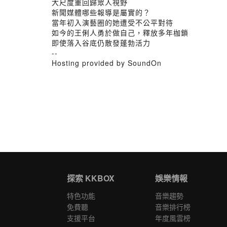
大尺度重回歸眾人視野
新聞媒體哪些報導是屬實的？
當年初入演藝圈的她遭受不公平對待
如今的王俐人勇於做自己，釋放多年枷鎖
即使落入谷底仍散發蓬勃活力
--
Hosting provided by SoundOn
探索 KKBOX
娛樂情報
特色功能
音樂趨勢
免費聽
音樂排行榜
支援平台
年度風雲榜