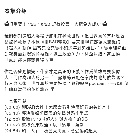
本集介紹
🗳️很重要！7/26、8/23 記得投票，大罷免大成功 🗳️
我們都知道超人竭盡所能地在拯救世界，但世界真的有那麼容
易被拯救嗎？本週《聊BAR電影》要來聊聊這部讓人驚豔的
《超人》新作 🦸當克拉克從小鎮少年到英雄巨星，從單純熱血
到親身面對現實的複雜，遇上政治角力、利益糾結、甚至連
「愛」都沒你想像得簡單。
⠀
你是否曾經懷疑，什麼才是真正的正義？作爲英雄需要多偉
大？而作為超人的另一半，露薏絲只能在家成為他的依靠嗎？
超人降臨後，世界真的會更好嗎？歡迎點開podcast，一起和我
們聊聊當代的英雄難題 🍸
⠀ ⠀
＝本集重點＝
(00:00) 聊BAR大推！怎麼會看到這麼好看的英雄片！
(05:19) 導演詹姆斯岡恩的創舉與過往爭議
(12:58) 致敬1978《超人》與大換血的DC
(19:22) 選擇充斥政治，以「追星」為例
(24:54) 和「人」一樣會太天真、會受傷的超人