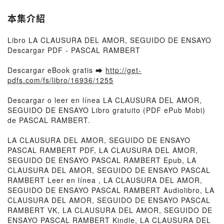
本集介紹
Libro LA CLAUSURA DEL AMOR, SEGUIDO DE ENSAYO
Descargar PDF - PASCAL RAMBERT
Descargar eBook gratis ➡
http://get-
pdfs.com/fs/libro/16936/1255
Descargar o leer en línea LA CLAUSURA DEL AMOR,
SEGUIDO DE ENSAYO Libro gratuito (PDF ePub Mobi)
de PASCAL RAMBERT.
LA CLAUSURA DEL AMOR, SEGUIDO DE ENSAYO
PASCAL RAMBERT PDF, LA CLAUSURA DEL AMOR,
SEGUIDO DE ENSAYO PASCAL RAMBERT Epub, LA
CLAUSURA DEL AMOR, SEGUIDO DE ENSAYO PASCAL
RAMBERT Leer en línea , LA CLAUSURA DEL AMOR,
SEGUIDO DE ENSAYO PASCAL RAMBERT Audiolibro, LA
CLAUSURA DEL AMOR, SEGUIDO DE ENSAYO PASCAL
RAMBERT VK, LA CLAUSURA DEL AMOR, SEGUIDO DE
ENSAYO PASCAL RAMBERT Kindle, LA CLAUSURA DEL