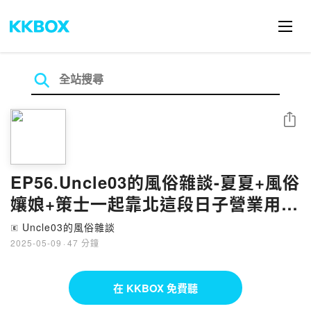
分享
EP56.Uncle03的風俗雜談-夏夏+風俗
孃娘+策士一起靠北這段日子營業用帳
號被Ban掉的那些事
Uncle03的風俗雜談
🄴
2025-05-09
·
47 分鐘
在 KKBOX 免費聽