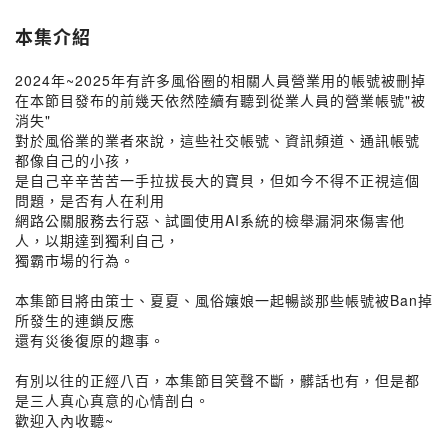
本集介紹
2024年~2025年有許多風俗圈的相關人員營業用的帳號被刪掉
在本節目發布的前幾天依然陸續有聽到從業人員的營業帳號"被
消失"
對於風俗業的業者來說，這些社交帳號、資訊頻道、通訊帳號
都像自己的小孩，
是自己辛辛苦苦一手拉拔長大的寶貝，但如今不得不正視這個
問題，是否有人在利用
網路公關服務去行惡、試圖使用AI系統的檢舉漏洞來傷害他
人，以期達到獨利自己，
獨霸市場的行為。
本集節目將由策士、夏夏、風俗孃娘一起暢談那些帳號被Ban掉
所發生的連鎖反應
還有災後復原的趣事。
有別以往的正經八百，本集節目笑聲不斷，髒話也有，但是都
是三人真心真意的心情剖白。
歡迎入內收聽~