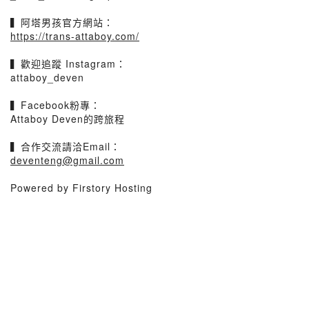
▍阿塔男孩官方網站：
https://trans-attaboy.com/
▍歡迎追蹤 Instagram：
attaboy_deven
▍Facebook粉專：
Attaboy Deven的跨旅程
▍合作交流請洽Email：
deventeng@gmail.com
Powered by Firstory Hosting