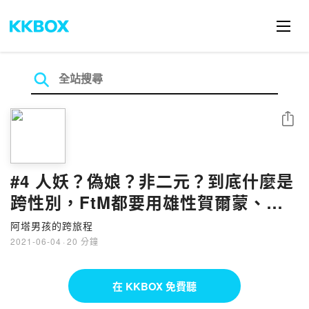
分享
#4 人妖？偽娘？非二元？到底什麼是
跨性別，FtM都要用雄性賀爾蒙、動
手術裝陰莖嗎？
阿塔男孩的跨旅程
2021-06-04
·
20 分鐘
在 KKBOX 免費聽