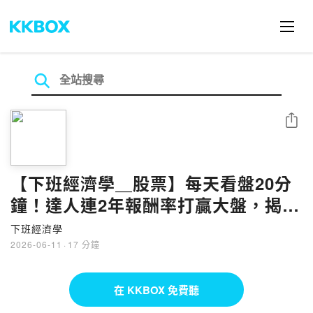
分享
【下班經濟學＿股票】每天看盤20分
鐘！達人連2年報酬率打贏大盤，揭散
戶無腦投資法！ft. 老墨｜謝哲青、張
下班經濟學
瓊方
2026-06-11
·
17 分鐘
在 KKBOX 免費聽