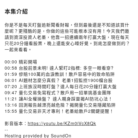
本集介紹
你是不是每天盯盤追新聞看財報，但到最後還是不知道該買什
麼呢？更殘酷的是，你做的這些可能根本沒有用！今天我們邀
請到資深投資人老墨，他靠一招連續兩年打贏大盤，現在每天
只花20分鐘看股票，晚上還能安心睡好覺。到底怎麼做到的？
一起來看看。
00:00 精彩開場
00:58 台股前景未明! 達人緊盯2指標: 多空一眼看穿?
01:59 慘賠100萬的血淚教訓！散戶容易中的致命陷阱
06:01 AI題材怎麼分真假？ 老墨1招監控1900檔台股
07:20 上班族沒時間盯盤？達人每日花20分鐘打贏大盤
09:47 量化交易免寫程式？散戶用一招單挑基金團隊
11:21 讓AI全權操盤？ 達人親身踩雷揭AI防坑心法！
13:16 回測報告越漂亮越危險？揭開量化交易隱藏陷阱
15:55 量化交易非天才專利！老墨給散戶2關鍵提醒！
影音版本：
https://youtu.be/KZm0iVcX8Qk
--
Hosting provided by SoundOn