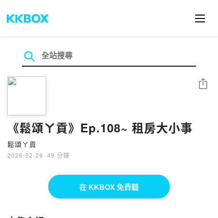
分享
《鬆頌ㄚ貢》Ep.108~ 租房大小事
鬆頌ㄚ貢
2026-02-26
·
49 分鐘
在 KKBOX 免費聽