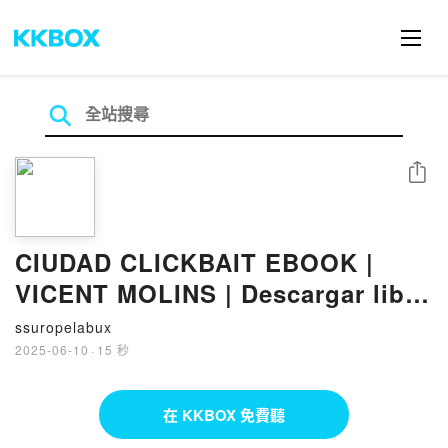
分享
CIUDAD CLICKBAIT EBOOK |
VICENT MOLINS | Descargar libro
PDF EPUB
ssuropelabux
2025-06-10
·
15 秒
在 KKBOX 免費聽