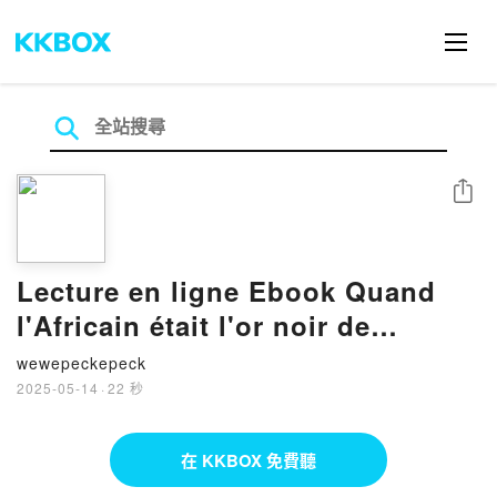
分享
Lecture en ligne Ebook Quand
l'Africain était l'or noir de
l'Europe. L'Afrique : actrice ou
wewepeckepeck
victime de la traite des noirs ? -
2025-05-14
·
22 秒
Démontage des mensonges et de
la falsification de l'histoire de
在 KKBOX 免費聽