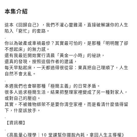
本集介紹
這本《回歸自己》，我們不灌心靈雞湯，直接破解讓你的人生
陷入「窮忙」的套路。
.
你以為破產或車禍最慘？其實最可怕的，是那種「明明醒了卻
不想起床」的無力感。
還有我最近開始實行清晨「黃金一小時」的祕訣，
還真的發現，按照這個作者的建議，
每天早點起床，一天都過得很從容：果真把自己理順了，人生
自然不會太亂。
.
本週我們也會聊那種「極簡主義」的日常矛盾。
很多人追求極簡生活，結果把整理家裡變成了另一種對家人，
或對自己的壓迫。
其實，不被雜物綁架不是要你清空家裡，而是看清什麼值得留
下，什麼該放手。
.
【資訊欄】
.
《高能量心理學｜10 堂課幫你擺脫內耗，拿回人生主導權》