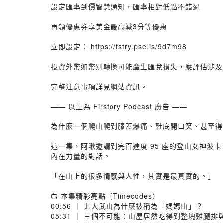
設定匯率到價智慧通知，匯率相對低點不錯過
再領優惠券享美金最高減3分等優惠
立即設定：
https://fstry.pse.is/9d7m98
投資外幣如幣別轉換可能產生匯兌損失，應評估涉及
完整注意事項詳見網站資訊。
—— 以上為 Firstory Podcast 廣告 ——
為什麼一個爬山爬到膝蓋爆痛、鞋底開口笑、甚至得
這一集，阿啾邀請到完百進度 95 座的登山女神
內在力量的對話。
「在山上的很多情感與人性，其實是最真實的。」
📺 本集精彩亮點（Timecodes）
00:56 ｜ 北大武山為什麼被稱為「媽媽山」？
05:31 ｜ 三個不可能：山屋居然吃得到整塊雞腿排