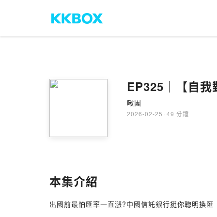
EP325｜【自
啾團
2026-02-25
·
49 分鐘
本集介紹
出國前最怕匯率一直漲?中國信託銀行挺你聰明換匯