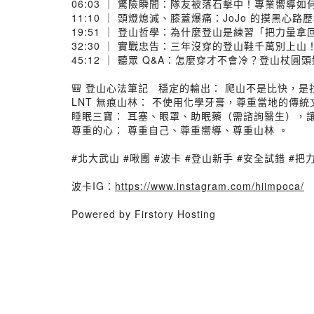
06:03 ｜ 驚險瞬間：隊友被落石擊中！專業嚮導
11:10 ｜ 頭燈熄滅、膝蓋爆痛：JoJo 的摸黑心路
19:51 ｜ 登山哲學：為什麼登山是練習「把力量
32:30 ｜ 實戰忠告：三年沒穿的登山鞋千萬別上山
45:12 ｜ 聽眾 Q&A：怎麼穿才不會冷？登山杖圓
🎒 登山心法筆記 穩定的輸出： 爬山不是比快，
LNT 無痕山林： 不使用化學牙膏，尊重當地的傳統
睡眠三寶： 耳塞、眼罩、助眠藥（需諮詢醫生），讓
尊重的心： 尊重自己、尊重嚮導、尊重山林 。
#北大武山 #啾團 #波卡 #登山新手 #安全試錯 #把力量
波卡IG：
https://www.instagram.com/hiimpoca/
Powered by Firstory Hosting