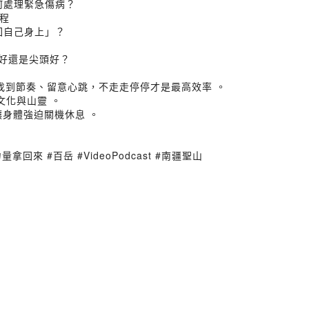
如何處理緊急傷病？
歷程
拿回自己身上」？
！
頭好還是尖頭好？
是找到節奏、留意心跳，不走走停停才是最高效率 。
文化與山靈 。
身體強迫關機休息 。
拿回來 #百岳 #VideoPodcast #南疆聖山