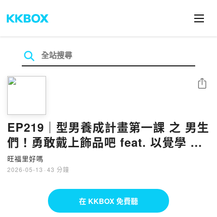
分享
EP219｜型男養成計畫第一課 之 男生
們！勇敢戴上飾品吧 feat. 以覺學 紫
伊
旺福里好嗎
2026-05-13
·
43 分鐘
在 KKBOX 免費聽