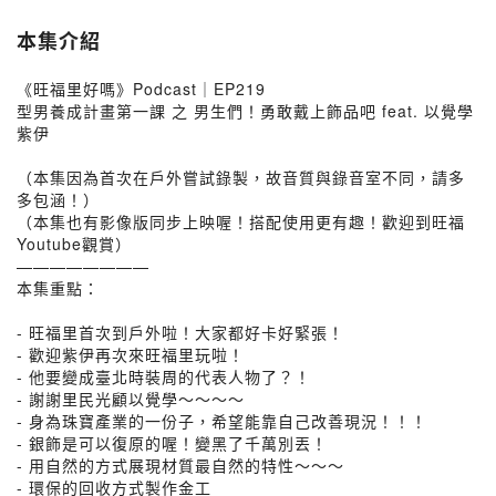
本集介紹
《旺福里好嗎》Podcast｜EP219
型男養成計畫第一課 之 男生們！勇敢戴上飾品吧 feat. 以覺學
紫伊
（本集因為首次在戶外嘗試錄製，故音質與錄音室不同，請多
多包涵！）
（本集也有影像版同步上映喔！搭配使用更有趣！歡迎到旺福
Youtube觀賞）
————————
本集重點：
- 旺福里首次到戶外啦！大家都好卡好緊張！
- 歡迎紫伊再次來旺福里玩啦！
- 他要變成臺北時裝周的代表人物了？！
- 謝謝里民光顧以覺學～～～～
- 身為珠寶產業的一份子，希望能靠自己改善現況！！！
- 銀飾是可以復原的喔！變黑了千萬別丟！
- 用自然的方式展現材質最自然的特性～～～
- 環保的回收方式製作金工