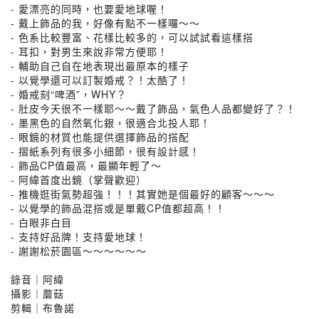
- 愛漂亮的同時，也要愛地球喔！
- 戴上飾品的我，好像有點不一樣囉～～
- 色系比較豐富、花樣比較多的，可以試試看這樣搭
- 耳扣，對男生來說非常方便耶！
- 輔助自己自在地表現出最原本的樣子
- 以覺學還可以訂製婚戒？！太酷了！
- 婚戒刻“啤酒”，WHY？
- 肚皮今天很不一樣耶～～戴了飾品，氣色人品都變好了？！
- 墨黑色的自然氧化銀，很適合北投人耶！
- 眼鏡的材質也能提供選擇飾品的搭配
- 摺紙系列有很多小細節，很有設計感！
- 飾品CP值最高，最顯年輕了～
- 阿緯首度出鏡（掌聲歡迎）
- 推機逛街氣勢超強！！！其實她是個最好的顧客～～～
- 以覺學的飾品混搭或是單戴CP值都超高！！
- 白眼非白目
- 支持好品牌！支持愛地球！
- 謝謝松菸園區～～～～～～
錄音｜阿緯
攝影｜蘑菇
剪輯｜布魯諾