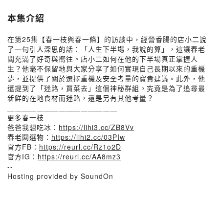
本集介紹
在第25集【春一枝與春一條】的訪談中，經營香腸的店小二說
了一句引人深思的話：「人生下半場，我說的算」，這讓春老
闆充滿了好奇與嚮往。店小二如何在他的下半場真正掌握人
生？他毫不保留地與大家分享了如何實現自己長期以來的重機
夢，並提供了關於選擇重機及安全考量的寶貴建議。此外，他
還提到了「迷路，買菜去」這個神秘群組。究竟是為了追尋最
新鮮的在地食材而迷路，還是另有其他考量？
＿＿＿＿＿＿＿＿＿＿＿＿＿＿＿
更多春一枝
爸爸我想吃冰：
https://lihi3.cc/ZB8Vv
春老闆選物：
https://lihi2.cc/03PIw
官方FB：
https://reurl.cc/Rz1o2D
官方IG：
https://reurl.cc/AA8mz3
--
Hosting provided by SoundOn