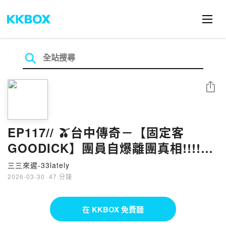
分享
EP117// 🫒台中傳奇－【固定客
GOODICK】團員自爆離團真相!!!!蚊
子畢業啦～
三三來遲-33lately
2026-03-30
·
47 分鐘
在 KKBOX 免費聽