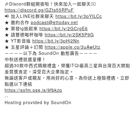
🎉Discord群組開張啦！快來加入一起聊天👉🏻
https://discord.gg/GZts55RPuF
📢 加入LINE社群來聊天
https://bit.ly/3pYILCc
★ 邀約合作
podcast@ettoday.net
★ 案發ig追起來
https://bit.ly/2GCrgE6
★ 請豐德喝杯咖啡
https://bit.ly/2SK5P9G
★ YT影音版
https://bit.ly/3pHj2Nn
★ 五星評論＋訂閱
https://apple.co/3uAwUtz
－－－－以下為 SoundOn 動態廣告－－－－
中秋送禮就選皇樓！
超過30款中西式精緻禮盒，榮獲iTQi最高三星與台灣百大糕點
金質獎肯定，深受百大企業指定。
無論送客戶或親友，用尚好的心意，為你送上極致禮遇，立即
點選以下連結
https://sofm.pse.is/9fbkzp
--
Hosting provided by SoundOn