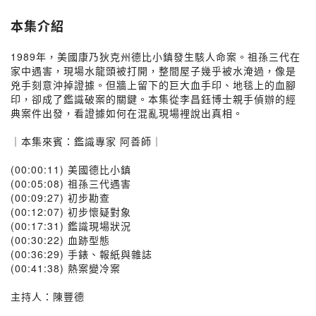
本集介紹
1989年，美國康乃狄克州德比小鎮發生駭人命案。祖孫三代在
家中遇害，現場水龍頭被打開，整間屋子幾乎被水淹過，像是
兇手刻意沖掉證據。但牆上留下的巨大血手印、地毯上的血腳
印，卻成了鑑識破案的關鍵。本集從李昌鈺博士親手偵辦的經
典案件出發，看證據如何在混亂現場裡說出真相。
｜本集來賓：鑑識專家 阿善師｜
(00:00:11) 美國德比小鎮
(00:05:08) 祖孫三代遇害
(00:09:27) 初步勘查
(00:12:07) 初步懷疑對象
(00:17:31) 鑑識現場狀況
(00:30:22) 血跡型態
(00:36:29) 手錶、報紙與雜誌
(00:41:38) 熱案變冷案
主持人：陳豐德