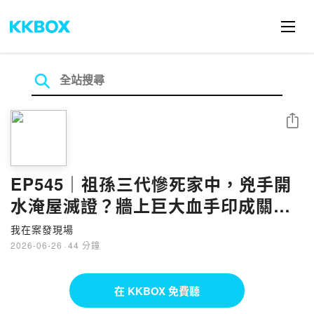
分享
EP545｜祖孫三代慘死家中，兇手開
水淹屋滅證？牆上巨大血手印成關鍵
證據｜神秘血手印●上
我在案發現場
2026-06-26
·
44 分鐘
在 KKBOX 免費聽