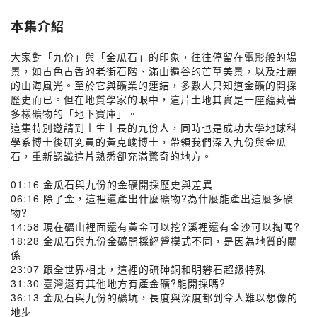
本集介紹
大家對「九份」與「金瓜石」的印象，往往停留在電影般的場
景，如古色古香的老街石階、滿山遍谷的芒草美景，以及壯麗
的山海風光。至於它與礦業的連結，多數人只知道金礦的開採
歷史而已。但在地質學家的眼中，這片土地其實是一座蘊藏著
多樣礦物的「地下寶庫」。
這集特別邀請到土生土長的九份人，同時也是成功大學地球科
學系博士後研究員的黃克峻博士，帶領我們深入九份與金瓜
石，重新認識這片熟悉卻充滿驚奇的地方。
01:16 金瓜石與九份的金礦開採歷史與差異
06:16 除了金，這裡還產出什麼礦物?為什麼能產出這麼多礦
物?
14:58 現在礦山裡面還有黃金可以挖?溪裡還有金沙可以掏嗎?
18:28 金瓜石與九份金礦開採經營模式不同，是因為地質的關
係
23:07 跟全世界相比，這裡的硫砷銅和明礬石超級特殊
31:30 臺灣還有其他地方有產金礦?能開採嗎?
36:13 金瓜石與九份的礦坑，長度與深度都到令人難以想像的
地步