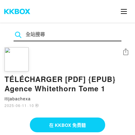
分享
TÉLÉCHARGER [PDF] {EPUB}
Agence Whitethorn Tome 1
itijabachexa
2025-06-11
·
10 秒
在 KKBOX 免費聽