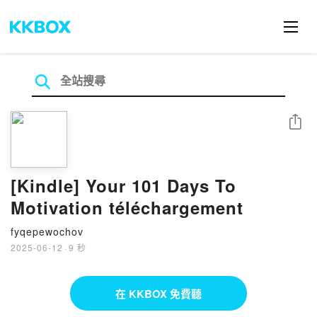
分享
[Kindle] Your 101 Days To
Motivation téléchargement
fyqepewochov
2025-06-12
·
9 秒
在 KKBOX 免費聽