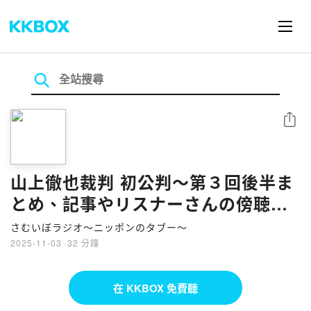
分享
山上徹也裁判 初公判〜第３回後半ま
とめ、記事やリスナーさんの傍聴記
録
さむいぼラジオ〜ニッポンのタブー〜
2025-11-03
·
32 分鐘
在 KKBOX 免費聽