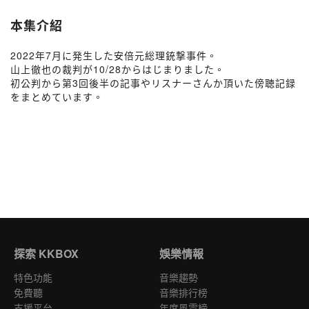
本集介紹
2022年7月に発生した安倍元総理銃撃事件。
山上徹也の裁判が10/28からはじまりました。
初公判から第3回後半の記事やリスナーさんか頂いた傍聴記録
をまとめています。
探索 KKBOX
娛樂情報
特色功能
音樂趨勢
免費聽
音樂排行榜
支援平台
年度風雲榜