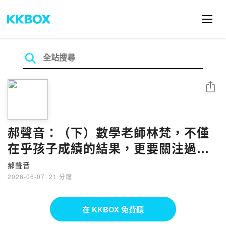
分享
郝聲音：（下）數學老師林梵，不僅
在乎孩子成績的結果，更要關注過
程，開啟一段溫暖的「陪伴」之旅。
郝聲音
2026-06-07
·
21 分鐘
在 KKBOX 免費聽