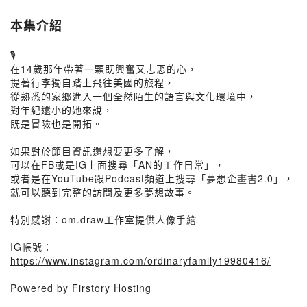
本集介紹
🎙️
在14歲那年帶著一顆既興奮又忐忑的心，
提著行李獨自踏上飛往美國的旅程，
從熟悉的家鄉進入一個全然陌生的語言與文化環境中，
對年紀還小的她來說，
既是冒險也是開拓。
如果對於節目資訊還想要更多了解，
可以在FB或是IG上面搜尋「AN的工作日常」，
或者是在YouTube跟Podcast頻道上搜尋「夢想企畫書2.0」，
就可以聽到完整的訪問及更多夢想故事。
特別感謝：om.draw工作室提供人像手繪
IG帳號：
https://www.instagram.com/ordinaryfamily19980416/
Powered by Firstory Hosting