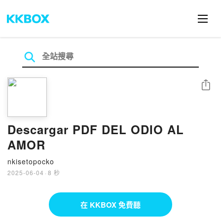
分享
Descargar PDF DEL ODIO AL
AMOR
nkisetopocko
2025-06-04
·
8 秒
在 KKBOX 免費聽