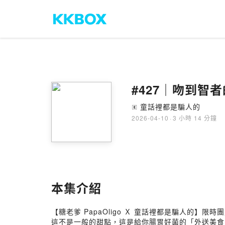
#427｜吻到智者
童話裡都是騙人的
🄴
2026-04-10
·
3 小時 14 分鐘
本集介紹
【糖老爹 PapaOligo Ｘ 童話裡都是騙人的】限時
這不是一般的甜點，這是給你腸胃好菌的「外送美食