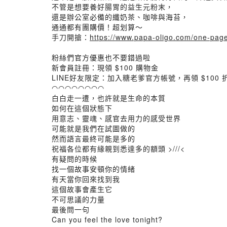
不管是想要養好腸胃的益生元粉末，
還是辦公室必備的纖奶茶、咖啡與海苔，
通通都有團購價！超划算～
手刀開搶：
https://www.papa-oligo.com/one-pag
粉絲們官方優惠也不要錯過啦
新會員註冊：現領 $100 購物金
LINE好友限定：加入糖老爹官方帳號，再領 $100
◠◠◠◠◠◠◠◠
白白走一遭，也許就是生命的本質
如何在這個狀態下
用意志、靈魂、感官去用力的感受世界
可能就是我們在試圖做的
然而語言最終可能是多的
祝福各位都有緣親到悉達多的額頭 >///<
有疑問的時候
找一個故事安頓你的情緒
有天當你回來找到我
這個故事會產生它
不可思議的力量
最後問一句
Can you feel the love tonight?