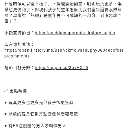
什麼時候可以看平板？」，偉爸開始疑惑，明明玩具更多，娛
樂也更便利了，但現代孩子的童年怎麼比我們當年還要索然無
味？專家說「無聊」是童年裡不可或缺的一部分，到底怎麼回
事！？
小額支持節目：
https://anddamnparents.firstory.io/join
留言你的看法：
https://open.firstory.me/user/ckmojvs1s8phy0804ecofoei
p/comments
幫節目打分數：
https://apple.co/3ovHXT5
✅ 重點精選
♥ 玩具更多也更多元但孩子卻更無聊
♥ 以前的玩具狂到差點讓偉爸變獨眼龍
♥ 有PS遊戲機的男人才叫做男人