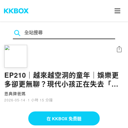
分享
EP210｜越來越空洞的童年｜娛樂更
多卻更無聊？現代小孩正在失去「這
項」能力！
恩典牌爸媽
2026-05-14
·
1 小時 15 分鐘
在 KKBOX 免費聽