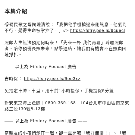
本集介紹
🎧聽民歌之母陶曉清說：「我把他手機搶過來刪訊息，他氣到
不行，覺得生命被掌控了。」👉
https://fstry.pse.is/9cuecl
照顧人生無法預期何時來！「先來一杯 我們再聊」聆聽照顧
者、陪你預備長照未來！點擊連結，讓我們有機會不在照顧困
境掙扎。
—— 以上為 Firstory Podcast 廣告 ——
吉時保：
https://fstry.pse.is/9ep3xz
免指定車牌、車型，用車前1小時投保，手機投保5分鐘
新安東京海上產險｜0800-369-168｜104台北市中山區南京東
路三段130號8-13樓
—— 以上為 Firstory Podcast 廣告 ——
當親友的小孩們聚在一起，卻一直高喊「我好無聊！」、「我