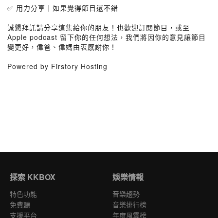
✅ 用力分享｜如果覺得節目還不錯
誠懇拜託請分享這集給你的朋友！也歡迎訂閱節目，或至
Apple podcast 留下你的任何想法，我們將因你的意見讓節目
變更好，偉爸、偉媽由衷感謝你！
Powered by Firstory Hosting
探索 KKBOX
娛樂情報
特色功能
音樂趨勢
免費聽
音樂排行榜
支援平台
年度風雲榜