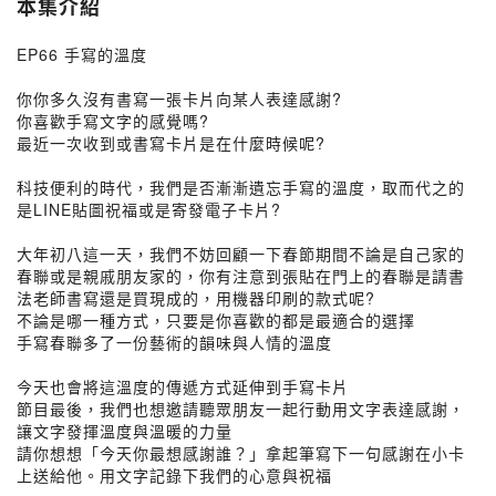
本集介紹
EP66 手寫的溫度
你你多久沒有書寫一張卡片向某人表達感謝?
你喜歡手寫文字的感覺嗎?
最近一次收到或書寫卡片是在什麼時候呢?
科技便利的時代，我們是否漸漸遺忘手寫的溫度，取而代之的
是LINE貼圖祝福或是寄發電子卡片?
大年初八這一天，我們不妨回顧一下春節期間不論是自己家的
春聯或是親戚朋友家的，你有注意到張貼在門上的春聯是請書
法老師書寫還是買現成的，用機器印刷的款式呢?
不論是哪一種方式，只要是你喜歡的都是最適合的選擇
手寫春聯多了一份藝術的韻味與人情的溫度
今天也會將這溫度的傳遞方式延伸到手寫卡片
節目最後，我們也想邀請聽眾朋友一起行動用文字表達感謝，
讓文字發揮溫度與溫暖的力量
請你想想「今天你最想感謝誰？」拿起筆寫下一句感謝在小卡
上送給他。用文字記錄下我們的心意與祝福