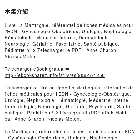
Dermatologie, Neurologie,
Gériatrie, Psychiatrie, Santé
本集介紹
publique, Pédiatrie n° 2
Livre La Martingale, référentiel de fiches médicales pour
l'EDN - Gynécologie-Obstétrique, Urologie, Néphrologie,
Hématologie, Médecine interne, Dermatologie,
Neurologie, Gériatrie, Psychiatrie, Santé publique,
Pédiatrie n° 2 Télécharger le PDF - Anne Charon,
Nicolas Meton
Télécharger eBook gratuit ➡
http://ebooksharez.info/fs/livres/90627/1258
Télécharger ou lire en ligne La Martingale, référentiel de
fiches médicales pour l'EDN - Gynécologie-Obstétrique,
Urologie, Néphrologie, Hématologie, Médecine interne,
Dermatologie, Neurologie, Gériatrie, Psychiatrie, Santé
publique, Pédiatrie n° 2 Livre gratuit (PDF ePub Mobi)
pan Anne Charon, Nicolas Meton.
La Martingale, référentiel de fiches médicales pour l'EDN
- Gynécologie-Obstétrique, Urologie, Néphrologie,