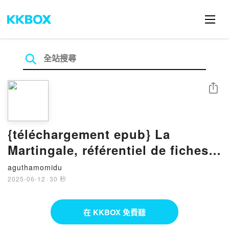
分享
{téléchargement epub} La
Martingale, référentiel de fiches
médicales pour l'EDN -
aguthamomidu
Gynécologie-Obstétrique,
2025-06-12
·
30 秒
Urologie, Néphrologie,
Hématologie, Médecine interne,
在 KKBOX 免費聽