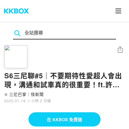
分享
S6三尼聊#5｜不要期待性愛超人會出
現，溝通和試車真的很重要！ft.許藍
方博士
三尼巴掌｜怪新聞
🄴
2025-01-19
·
1 小時 2 分鐘
在 KKBOX 免費聽