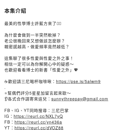
本集介紹
最美的性學博士許藍方來了❤️‍🔥
為什麼會做到一半突然軟掉？
老公很晚回來又想做該怎麼辦？
親密感越高，做愛頻率竟然越低？
這集聊了很多性愛與性愛之外之事！
相信一定可以為你解開心中的疑惑～
也歡迎看看博士的新書「性愛之外」💖
☕️歡迎請三尼喝杯咖啡啾：
https://pse.is/5alwm9
.
⭐️幫偶們評分5星星加留言起來歐～
👂各式合作請寄來這兒：
sunnythreepay@gmail.com
FB、IG、YT同時搜尋：三尼巴掌
IG：
https://reurl.cc/NXL7yQ
FB：
https://reurl.cc/yn436a
YT：
https://reurl.cc/dVOZ88