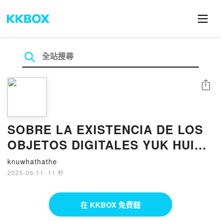
分享
SOBRE LA EXISTENCIA DE LOS
OBJETOS DIGITALES YUK HUI
ePub gratis
knuwhathathe
2025-06-11
·
11 秒
在 KKBOX 免費聽