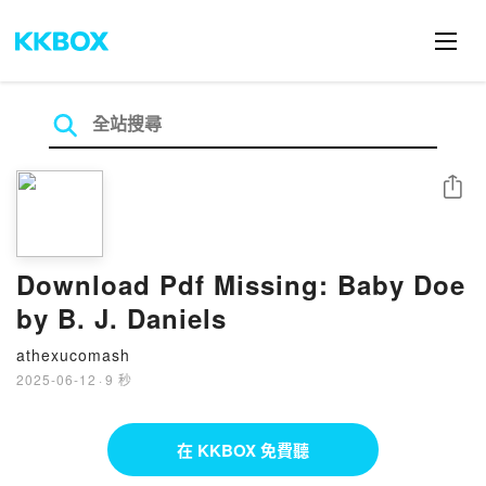
分享
Download Pdf Missing: Baby Doe
by B. J. Daniels
athexucomash
2025-06-12
·
9 秒
在 KKBOX 免費聽