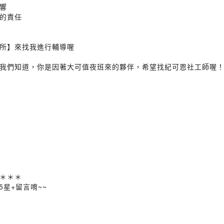
響
的責任
所】來找我進行輔導喔
我們知道，你是因著大可值夜班來的夥伴，希望找紀可恩社工師喔
＊＊＊
5星+留言唷~~