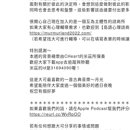
面對有關於彼此的決定時，會想到這麼做對彼此的影
同時也會去思考和盤整，這些影響該由誰要付出更多
很開心自己現在加入的是一個互為主體性的諮商所
如果大家有心理輔導需求，也歡迎到【島語心理諮商
https://murmurland2022.com/
（若希望找大可進行輔導，可以在填寫表單的時候讓
特別感謝～
本週的背景襯樂由CHeart的米茲所彈奏
歡迎大家下載app去追蹤與聆聽
米茲的id是31694090喔！
這是大可最喜歡的一首古典音樂～月光
希望能陪伴大家度過一個個美好的週日夜晚
祝您有個好夢
＊＊＊＊＊＊＊＊＊＊＊＊＊＊＊＊＊＊＊＊＊＊＊
如果喜歡我們的話，請在Apple Podcast幫我們評分
https://reurl.cc/WvRpOO
若有任何想跟大可分享的事情或問題