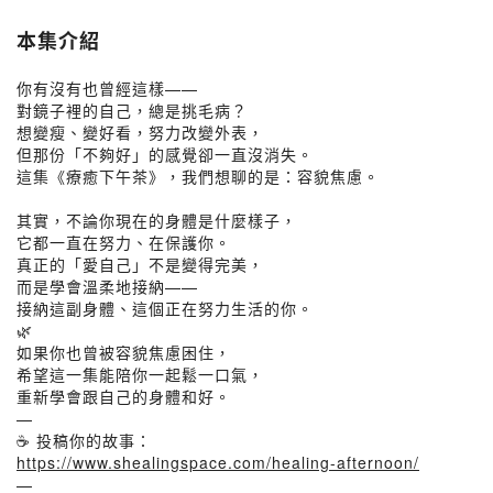
本集介紹
你有沒有也曾經這樣——
對鏡子裡的自己，總是挑毛病？
想變瘦、變好看，努力改變外表，
但那份「不夠好」的感覺卻一直沒消失。
這集《療癒下午茶》，我們想聊的是：容貌焦慮。
其實，不論你現在的身體是什麼樣子，
它都一直在努力、在保護你。
真正的「愛自己」不是變得完美，
而是學會溫柔地接納——
接納這副身體、這個正在努力生活的你。
🌿
如果你也曾被容貌焦慮困住，
希望這一集能陪你一起鬆一口氣，
重新學會跟自己的身體和好。
—
☕ 投稿你的故事：
https://www.shealingspace.com/healing-afternoon/
—