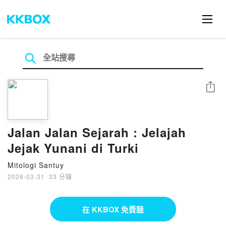
分享
Jalan Jalan Sejarah : Jelajah
Jejak Yunani di Turki
Mitologi Santuy
2026-03-31
·
33 分鐘
在 KKBOX 免費聽