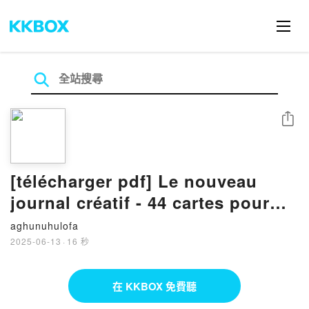
分享
[télécharger pdf] Le nouveau
journal créatif - 44 cartes pour
aller à la rencontre de soir par
aghunuhulofa
l'écriture, le dessin et le collage
2025-06-13
·
16 秒
在 KKBOX 免費聽