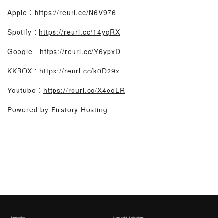
Apple：
https://reurl.cc/N6V976
Spotify：
https://reurl.cc/14yqRX
Google：
https://reurl.cc/Y6ypxD
KKBOX：
https://reurl.cc/k0D29x
Youtube：
https://reurl.cc/X4eoLR
Powered by Firstory Hosting