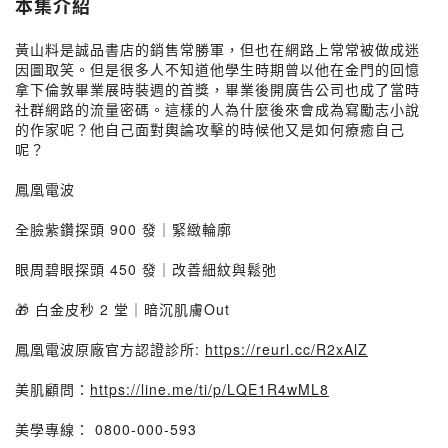
本集介紹
黃山料是誠品書店的銷售常勝軍，但也在網路上常常被做成迷
因圖取笑。但是很多人不知道他學生時期曾以他在金門的回憶
拿下倫敦畢業展時裝週的首獎，畢業後開廣告公司也成了當時
社群網路的流量密碼。這樣的人為什麼後來會成為寫勵志小說
的作家呢？他自己面對輿論攻擊的時候他又是如何療癒自己
呢？
鳳凰電波
全臉紫鑽探頭 900 發｜緊緻輪廓
眼周碧眼探頭 450 發｜改善細紋與鬆弛
🎁 白金皮秒 2 堂｜暗沉肌膚Out
鳳凰電波原廠官方認證診所:
https://reurl.cc/R2xAlZ
美肌顧問：
https://line.me/ti/p/LQE1R4wML8
美學專線： 0800-000-593