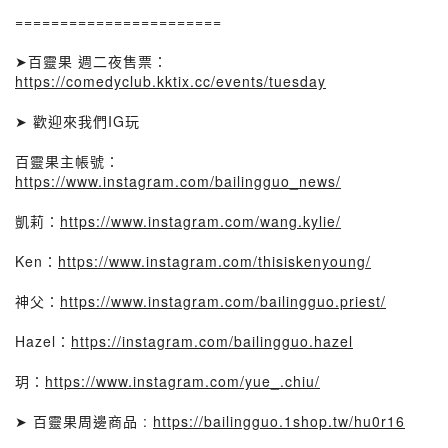
=======================
➤百靈果 週二夜售票：
https://comedyclub.kktix.cc/events/tuesday
➤ 歡迎來我們IG玩
百靈果主帳號：
https://www.instagram.com/bailingguo_news/
凱莉：
https://www.instagram.com/wang.kylie/
Ken：
https://www.instagram.com/thisiskenyoung/
神父：
https://www.instagram.com/bailingguo.priest/
Hazel：
https://instagram.com/bailingguo.hazel
玥：
https://www.instagram.com/yue_.chiu/
➤ 百靈果周邊商品 :
https://bailingguo.1shop.tw/hu0r16