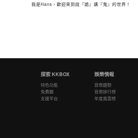
我是Hans，歡迎來到說『詭』講『鬼』的世界！
探索 KKBOX
娛樂情報
特色功能
音樂趨勢
免費聽
音樂排行榜
支援平台
年度風雲榜