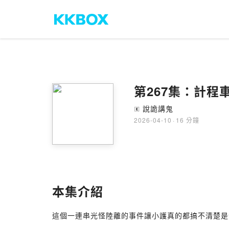
第267集：計程
說詭講鬼
🄴
2026-04-10
·
16 分鐘
本集介紹
這個一連串光怪陸離的事件讓小護真的都搞不清楚是