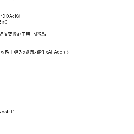
.cc/DOAdKd
lZnG
國經濟要擔心了嗎| M觀點
攻略｜導入x選題x優化xAI Agent》
wpoint/