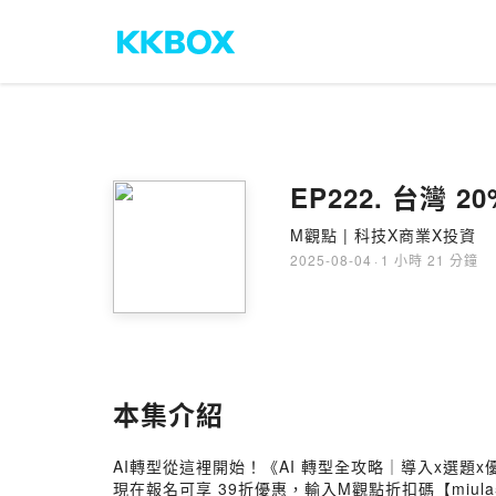
EP222. 台灣
M觀點 | 科技X商業X投資
2025-08-04
·
1 小時 21 分鐘
本集介紹
AI轉型從這裡開始！《AI 轉型全攻略｜導入x選題x優化x
現在報名可享 39折優惠，輸入M觀點折扣碼【miula5