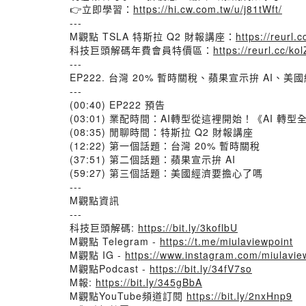
👉立即學習：
https://hi.cw.com.tw/u/j81tWft/
---
M觀點 TSLA 特斯拉 Q2 財報講座：
https://reurl
科技巨頭解碼年費會員特價區：
https://reurl.cc/ko
---
EP222. 台灣 20% 暫時關稅、蘋果宣示拚 AI、美
---
(00:40) EP222 預告
(03:01) 業配時間：AI轉型從這裡開始！《AI 轉型全
(08:35) 閒聊時間：特斯拉 Q2 財報講座
(12:22) 第一個話題：台灣 20% 暫時關稅
(37:51) 第二個話題：蘋果宣示拚 AI
(59:27) 第三個話題：美國經濟要擔心了嗎
---
M觀點資訊
---
科技巨頭解碼:
https://bit.ly/3koflbU
M觀點 Telegram -
https://t.me/miulaviewpoint
M觀點 IG -
https://www.instagram.com/miulavie
M觀點Podcast -
https://bit.ly/34fV7so
M報:
https://bit.ly/345gBbA
M觀點YouTube頻道訂閱
https://bit.ly/2nxHnp9