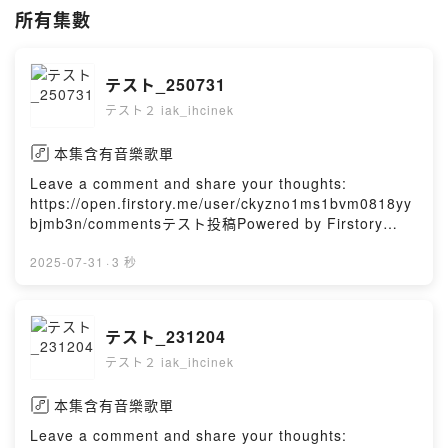
所有集數
テスト_250731
テスト２ iak_ihcinek
本集含有音樂歌單
Leave a comment and share your thoughts:
https://open.firstory.me/user/ckyzno1ms1bvm0818yy
bjmb3n/commentsテスト投稿Powered by Firstory
Hosting
2025-07-31
·
3 秒
テスト_231204
テスト２ iak_ihcinek
本集含有音樂歌單
Leave a comment and share your thoughts: