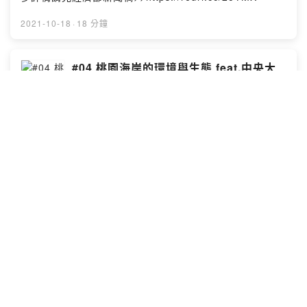
2021-10-18
·
18 分鐘
#04 桃園海岸的環境與生態 feat.中央大
學黃志誠所長
天然的尚好
原來海岸沙來沙往是自然現象!突堤效應對桃園沿海的環境
與生態影響又是如何呢?國立中央大學水文與海洋科學研究
所所長黃志誠講乎你知~
2021-10-14
·
27 分鐘
#03 認識藻礁feat.許民陽老師
天然的尚好
藻礁跟珊瑚礁有什麼不同?海底到底有沒有藻礁呢?台北市
立大學許民陽老師為我們說分明