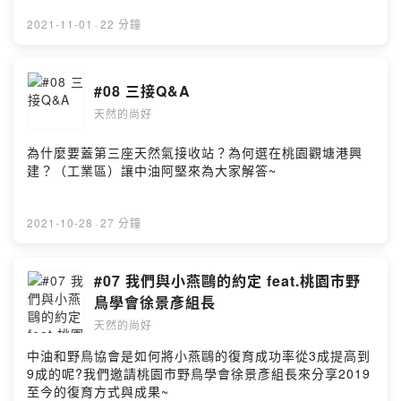
2021-11-01
·
22 分鐘
#08 三接Q&A
天然的尚好
為什麼要蓋第三座天然氣接收站？為何選在桃園觀塘港興
建？（工業區）讓中油阿堅來為大家解答~
2021-10-28
·
27 分鐘
#07 我們與小燕鷗的約定 feat.桃園市野
鳥學會徐景彥組長
天然的尚好
中油和野鳥協會是如何將小燕鷗的復育成功率從3成提高到
9成的呢?我們邀請桃園市野鳥學會徐景彥組長來分享2019
至今的復育方式與成果~