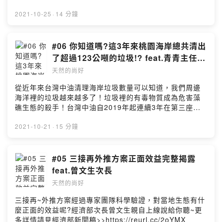
2021-10-25
·
14 分鐘
#06 你知道嗎?這3年來桃園海岸總共清出
了超過123公噸的垃圾!? feat.青青主任與
觀塘哥哥
天然的尚好
從近年來台灣中油清理海岸垃圾數量可以知道，我們周邊
海洋裡的垃圾越來越多了！垃圾裡的有毒物質成為危害藻
礁生態的殺手！台灣中油自2019年起連續3年在第三座液
化天然氣接收站場址附近海域沿岸，舉辦「向海致敬、潔
淨觀塘」淨灘活動，累積至今，已經清除超過123公噸的海
2021-10-21
·
15 分鐘
洋垃圾!除了潔淨環境，希望藉此傳達愛護海洋的理念，讓
這片土地成為小燕鷗復育的家，也維護優質的藻礁生態系
環境~三接和生態保育並存，我們會持續做下去！
#05 三接再外推方案正面效益完整揭露
feat.曾文生次長
天然的尚好
三接再~外推方案經過專家團隊科學驗證，對當地生態有什
麼正面的效益呢?經濟部次長曾文生親自上線說給你聽~更
多詳情請見經濟部新聞稿>>https://reurl.cc/2oYMX