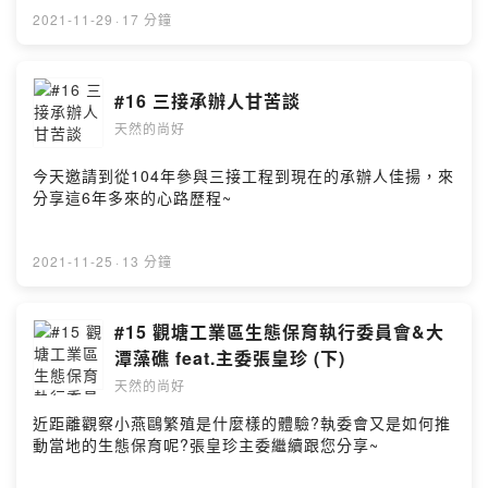
2021-11-29
·
17 分鐘
#16 三接承辦人甘苦談
天然的尚好
今天邀請到從104年參與三接工程到現在的承辦人佳揚，來
分享這6年多來的心路歷程~
2021-11-25
·
13 分鐘
#15 觀塘工業區生態保育執行委員會&大
潭藻礁 feat.主委張皇珍 (下)
天然的尚好
近距離觀察小燕鷗繁殖是什麼樣的體驗?執委會又是如何推
動當地的生態保育呢?張皇珍主委繼續跟您分享~