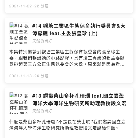
2021-11-22
·
22 分鐘
#14 觀塘工業區生態保育執行委員會&大
潭藻礁 feat.主委張皇珍 (上)
天然的尚好
本集特別邀請到觀塘工業區生態保育執委會的張皇珍主
委，跟我們暢談她的心路歷程。具有環工專業的張主委願
意挑起第三方公正生態執委會的大樑，原來就是因為看見
台灣中油的決心。張主委說，能否在擔任監督者的單位長
久堅持，有賴於受監督者的配合；這段時間以來，漂沙、
2021-11-18
·
26 分鐘
環保、小燕鷗等議題每天填滿她的生活日常，讓她確信台
灣中油不是在「搵醬油」，雖然勞累，也忍不住鬆了一口
氣呢！
#13 認識柴山多杯孔珊瑚 feat.國立臺灣
海洋大學海洋生物研究所助理教授段文宏
天然的尚好
什麼是柴山多杯孔珊瑚?不是長在柴山嗎?我們邀請國立臺
灣海洋大學海洋生物研究所助理教授段文宏說給你聽~