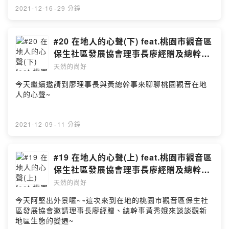
礎，由生態系與人做為出發點來討論、不應把單一的保護
會研究員黃守忠中研院生物多樣性研究中心前研究員謝蕙
2021-12-16
·
29 分鐘
標的無限上綱，這無助於我們朝永續發展目標的推進。
蓮2.地質領域：中央大學地球科學學院院長許樹坤3.水工領
三、相較於其他海洋保護區、國家公園，大潭及觀新藻礁
域：成功大學水工試驗所研究員黃國書中央大學水文與海
已受到政府高度關注，也投入許多保育與研究資源；對待
洋科學研究所所長：黃志誠4.供電、空汚(能源轉型)：台灣
#20 在地人的心聲(下) feat.桃園市觀音區
大潭藻礁最好的方式，是有效的環境管理，中油公司若能
大學生物產業機電工程學系前教授謝志誠台大兼任助理教
保生社區發展協會理事長廖經贈及總幹事
持續推動三接工程，應接受全民監督，以善盡管理人責任
授趙家緯中興大學環工系教授莊秉潔（視訊連線）以及中
黃秀娥
與義務。四、建議民眾思考三接遷離公投案時，能夠從生
天然的尚好
華民國船長公會理事長黃玉輝共同發表支持三接的聲明，
態、生產、生活等面向綜合考量來做出選擇，現在三接再
讓我們來聽聽看老師們對三接的看法~
今天繼續邀請到廖理事長與黃總幹事來聊聊桃園觀音在地
外推案，在藻礁保護、穩定供電、減煤減碳減空污應能兼
人的心聲~
顧，且有立即成效。如果三接遷離大潭，藻礁也未必能零
損失保存，因大自然的力量可能改變更大，但供電穩定與
減碳減空污，勢必因時程延宕，使得國人必須承受其結
2021-12-09
·
11 分鐘
果。
#19 在地人的心聲(上) feat.桃園市觀音區
保生社區發展協會理事長廖經贈及總幹事
黃秀娥
天然的尚好
今天阿堅出外景囉~~這次來到在地的桃園市觀音區保生社
區發展協會邀請理事長廖經贈、總幹事黃秀娥來談談觀新
地區生態的變遷~