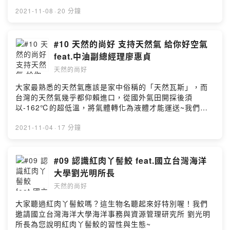
2021-11-08
·
20 分鐘
#10 天然的尚好 支持天然氣 給你好空氣
feat.中油副總經理廖惠貞
天然的尚好
大家最熟悉的天然氣應該是家中俗稱的「天然瓦斯」，而
台灣的天然氣幾乎都仰賴進口，從國外氣田開採後須
以-162℃的超低溫，將氣體轉化為液體才能運送~我們邀
請中油副總經理廖惠貞告訴您更多關於天然氣的小知識~"
2021-11-04
·
17 分鐘
#09 認識紅肉丫髻鮫 feat.國立台灣海洋
大學劉光明所長
天然的尚好
大家聽過紅肉丫髻鮫嗎？這生物名聽起來好特別喔！我們
邀請國立台灣海洋大學海洋事務與資源管理研究所 劉光明
所長為您說明紅肉丫髻鮫的習性與生態~