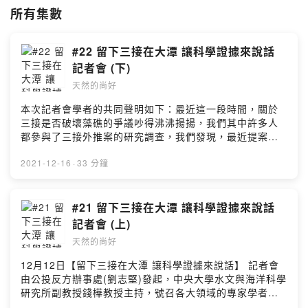
所有集數
#22 留下三接在大潭 讓科學證據來說話
記者會 (下)
天然的尚好
本次記者會學者的共同聲明如下：最近這一段時間，關於
三接是否破壞藻礁的爭議吵得沸沸揚揚，我們其中許多人
都參與了三接外推案的研究調查，我們發現，最近提案方
有很多關於「毀滅」、「滅絕」藻礁生態的討論，有許多
過於誇大、偏頗，這樣的發展令我們感到憂心，因此，我
2021-12-16
·
33 分鐘
們想提出四點說明：一、綜整目前二十多個領域不同的科
學模擬、調查結果，三接工程已對藻礁區做出最大保留，
對於藻礁生態的影響實屬輕微，應是在可以接受的範圍，
#21 留下三接在大潭 讓科學證據來說話
即便三接遷離，大潭藻礁的生態也不一定會變得更好，因
記者會 (上)
此相關討論應該建立在科學實證的基礎上，讓科學證據來
天然的尚好
說話、來引導政策規劃，莫讓偏離事實的言論誤導社會大
眾，若只為個人理念或利益，不斷發表罔顧科學事實的言
12月12日【留下三接在大潭 讓科學證據來說話】 記者會
論，只會讓台灣陷入一個理盲的社會。二、對於藻礁及藻
由公投反方辦事處(劉志堅)發起，中央大學水文與海洋科學
礁生態，應該以「大時間尺度」、「大空間尺度」的角度
研究所副教授錢樺教授主持，號召各大領域的專家學者，
來觀察，這是國際間對於環境保護、生態保育的思辨基
包含1.生態領域：中研院動物所前所長邵廣昭台灣濕地學