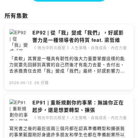
潛意識教學、和潛意識活用的領域
轉眼已經超過 10 年了
所有集數
在這些年的深耕裡
深深體會到所有的個案都是我的老師
EP92 | 從「我」變成「我們」，好感影
而我想將潛意識裡的內在智慧傳遞給更多人
響力是一種領導者的特質 feat. 梁哲維
因為...我非常確信，你絕對比想像中更強大！
《 微光中的北極星 》人生策略、自我成長、內在力量
《 微光中的北極星 》是一個探討
「柔軟」其實是一種具有韌性的強大力量要掌握這樣的能
「人生策略、自我成長、內在力量」的節目
力就要先回歸到真實的自己然後才有能力去愛、去付出、
去承擔責任去把「我」變成「我們」最終，好感影響力養
當你找到自己心中的那顆北極星
成的其實是一種領導者的特質與風範這集節目請到「好感
你就能更認識自己、更瞭解自己的存在價值
影響力」的作者梁哲維來跟我們分享要如何養成屬於自己
2026-06-12
·
26 分鐘
以及更能夠活出創造型人生
的好感影響力-▌受訪者：梁哲維⭐️ 哲維著作《 好感影響力
》博客來：
所以，當你需要力量的時候
https://www.books.com.tw/products/0011050321誠
EP91 | 重新規劃你的事業：無論你正在
就來收聽《 微光中的北極星 》吧！
品：
記住，你值得被愛且富裕 :)
起步，還是想要轉型、擴張
https://www.eslite.com/product/10012010302683131
-
《 微光中的北極星 》人生策略、自我成長、內在力量
454003⭐️ 哲維著作《 高能量溝通 》博客來：
點擊下方連結，註冊進入微光貓宇宙！
https://reurl.cc/knnayL誠品：
寫完書之後的最近這兩三個月都在認真準備轉型和擴張我
https://reurl.cc/Z44yNM⭐️ Facebook ( 梁哲維
► 訂閱【 微光貓宇宙】電子報，獲取更多資源：
的事業藍圖剛好身邊許多朋友和學生也都在準備創業所以