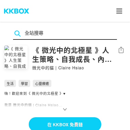
《 微光中的北極星 》人
分享
生策略、自我成長、內在
力量
微光中的貓 | Claire Hsiao
生活
學習
心靈療癒
嗨！歡迎來到《 微光中的北極星 》♥️
我是 微光中的貓 | Claire Hsiao
我是一名 NGH 催眠發證講師，個案經驗破千
致力於「非侵入式」的內在力量教育
在 KKBOX 免費聽
從 2012 年至今，專注於催眠療癒