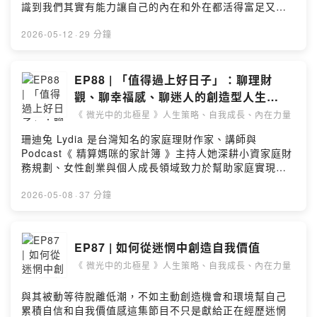
Hosting
新消息：https://beacons.ai/muiqueen-❊ 追蹤微光中的
識到我們其實有能力讓自己的內在和外在都活得富足又安
99LbrC2Pw► 網站：ClaireHsiao.com► 感謝小額贊助
貓：► Instagram：
穩 :)-珊迪兔 Lydia 是台灣知名的家庭理財作家、講師與
「微光中的北極星」：
► 訂閱和收聽我的另一個節目「沒有邊境的國度」：
https://www.instagram.com/muiqueen/► Threads：
Podcast《 精算媽咪的家計簿 》主持人她深耕小資家庭財
2026-05-12
·
29 分鐘
https://open.firstory.me/join/clairehsiao► 進一步瞭解
https://open.firstory.me/user/borderlesskingdom/
https://www.threads.net/@muiqueen► YouTube：
務規劃、女性創業與個人成長領域致力於幫助家庭實現財
NGH 專業催眠師國際證照課程：
https://www.youtube.com/channel/UCznsYA4L7_MKI5
務安全並創辦《 MomPower 媽媽商學院 》透過社群支持
https://www.ClaireHsiao.comPowered by Firstory
► 進一步瞭解 NGH 專業催眠師國際證照課程：
99LbrC2Pw► 網站：ClaireHsiao.com► 感謝小額贊助
女性實現斜槓人生【 關於精算媽咪 珊迪兔 】官網：
EP88 | 「值得過上好日子」：聊理財
Hosting
https://wp.me/PaOOLB-uS
「微光中的北極星」：
https://sandytwo.comInstagram：
觀、聊幸福感、聊迷人的創造型人生
https://open.firstory.me/join/clairehsiao► 進一步瞭解
https://www.instagram.com/sandy2family/Facebook：
Powered by Firstory Hosting
feat. 珊迪兔
NGH 專業催眠師國際證照課程：
《 微光中的北極星 》人生策略、自我成長、內在力量
https://www.facebook.com/Sandytwo2Podcast：精算
https://www.ClaireHsiao.comPowered by Firstory
媽咪的家計簿 / 心念帳本「值得過上好日子」新書購買連
珊迪兔 Lydia 是台灣知名的家庭理財作家、講師與
Hosting
結：博客來：
Podcast《 精算媽咪的家計簿 》主持人她深耕小資家庭財
https://www.books.com.tw/products/0011048710誠
務規劃、女性創業與個人成長領域致力於幫助家庭實現財
品：
務安全並創辦《 MomPower 媽媽商學院 》透過社群支持
https://www.eslite.com/product/10012043902683117
女性實現斜槓人生【 關於精算媽咪 珊迪兔 】官網：
2026-05-08
·
37 分鐘
484000新書分享會：
https://sandytwo.comInstagram：
https://www.accupass.com/event/2603190429371148
https://www.instagram.com/sandy2family/Facebook：
669965-▍節目監製 | 微光中的貓 Claire Hsiao▍音樂來
https://www.facebook.com/Sandytwo2Podcast：精算
EP87 | 如何從迷惘中創造自我價值
源 | MotionElements▍提問或合作，請來信 |
媽咪的家計簿 / 心念帳本「值得過上好日子」新書購買連
podcast@clairehsiao.com-► 訂閱【 微光貓宇宙電子報
《 微光中的北極星 》人生策略、自我成長、內在力量
結：博客來：
】獲取更多資源：
https://www.books.com.tw/products/0011048710誠
https://muiqueen.ck.page/48d0f287b0理性與感性兼具
品：
與其被動等待脫離低潮，不如主動創造機會和環境幫自己
的【 微光貓宇宙電子報 】✨談的是人生策略、自我成長、
https://www.eslite.com/product/10012043902683117
累積自信和自我價值感這集節目不只是獻給正在經歷迷惘