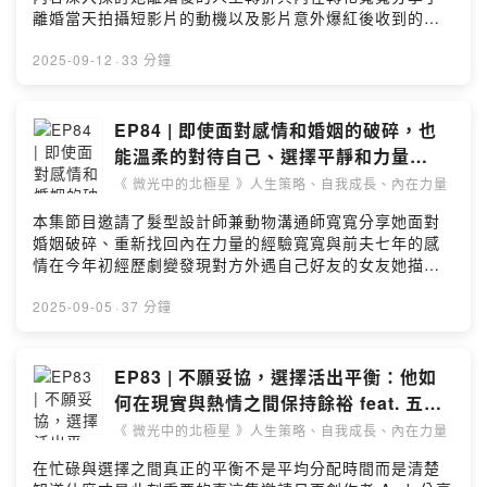
https://www.ClaireHsiao.comPowered by Firstory
Hosting
https://linktr.ee/muiqueen-► 訂閱微光貓在社群上的最
離婚當天拍攝短影片的動機以及影片意外爆紅後收到的廣
Hosting
新消息：https://beacons.ai/muiqueen-❊ 追蹤微光中的
大迴響許多網友分享了這個影片如何啟發他們面對人生低
貓：► Instagram：
谷寬寬也坦承離婚後的重建生活並不容易並分享了從這段
2025-09-12
·
33 分鐘
https://www.instagram.com/muiqueen/► Threads：
經歷中體悟到的人性與成長從每個經歷中學習最終成為更
https://www.threads.net/@muiqueen► YouTube：
成熟、完整的個體。-認識寬寬：► 寬寬的催眠及創作帳號
https://www.youtube.com/channel/UCznsYA4L7_MKI5
( @mongarcana
EP84 | 即使面對感情和婚姻的破碎，也
99LbrC2Pw► 網站：ClaireHsiao.com► 感謝小額贊助
)https://www.instagram.com/mongarcana► 寬寬的主
能溫柔的對待自己、選擇平靜和力量
「微光中的北極星」：
帳號 ( @kuankuanlaa
feat. 寬寬
https://open.firstory.me/join/clairehsiao► 進一步瞭解
《 微光中的北極星 》人生策略、自我成長、內在力量
)https://www.instagram.com/kuankuanlaa► 寬寬的離
NGH 專業催眠師國際證照課程：
婚紀念影片
本集節目邀請了髮型設計師兼動物溝通師寬寬分享她面對
https://www.ClaireHsiao.comPowered by Firstory
https://www.instagram.com/reel/DJDnajzzEhk/?
婚姻破碎、重新找回內在力量的經驗寬寬與前夫七年的感
Hosting
utm_source=ig_web_copy_link&igsh=MzRlODBiNWFl
情在今年初經歷劇變發現對方外遇自己好友的女友她描述
ZA==-▍製作統籌 | 林良瑾▍節目監製 | 微光中的貓
了從震驚、困惑到接受的過程並強調在面對挫折時，選擇
Claire Hsiao▍音樂來源 | MotionElements▍提問或合
溫柔對待自己將重心拉回自身，不沉溺於憤怒和指責而是
2025-09-05
·
37 分鐘
作，請來信 | podcast@clairehsiao.com-► 訂閱【 微光
專注於自我成長和自我療癒寬寬並分享了她如何透過學習
貓宇宙電子報 】獲取更多資源：
催眠、轉念等方式從「反應」轉變為「回應」並體悟到關
https://muiqueen.ck.page/48d0f287b0理性與感性兼具
係中的互相影響和個人責任最終選擇放下，並感謝這段經
EP83 | 不願妥協，選擇活出平衡：他如
的【 微光貓宇宙電子報 】✨談的是人生策略、自我成長、
歷帶來的成長-認識寬寬：► 寬寬的催眠及創作帳號 (
何在現實與熱情之間保持餘裕 feat. 五吉
內在力量以及如何在日常生活和個人議題上活用潛意識的
@mongarcana
郎 Andy
力量-► 免費索取「如何為自己的人生重新定向」語音課
《 微光中的北極星 》人生策略、自我成長、內在力量
)https://www.instagram.com/mongarcana► 寬寬的主
程：https://muiqueen.ck.page/c75085ae0f-► 聽聽我
帳號 ( @kuankuanlaa
在忙碌與選擇之間真正的平衡不是平均分配時間而是清楚
在其他 Podcast 節目裡的訪談內容：
)https://www.instagram.com/kuankuanlaa-▍製作統籌