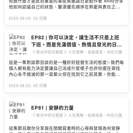
知道什麼才是此刻重要的事這集邀請日更創作者 Andy分享
https://linktr.ee/muiqueen-► 訂閱微光貓在社群上的最
| 林良瑾▍節目監製 | 微光中的貓 Claire Hsiao▍音樂來
他如何認識自己的狀態、釐清優先順序在熱愛與責任之間
新消息：https://beacons.ai/muiqueen-❊ 追蹤微光中的
源 | MotionElements▍提問或合作，請來信 |
活出豐富卻不失衡的日常如果你也在追求更多之前渴望先
貓：► Instagram：
podcast@clairehsiao.com-► 訂閱【 微光貓宇宙電子報
活得剛剛好這一集你會喜歡 :)-認識五吉郎 Andy：📌《 究
2025-08-29
·
32 分鐘
https://www.instagram.com/muiqueen/► Threads：
】獲取更多資源：
極 Podcaster 一人工作流 》工作坊首發場：
https://www.threads.net/@muiqueen► YouTube：
https://muiqueen.ck.page/48d0f287b0理性與感性兼具
https://bit.ly/4fAGtSl📌 Instagram：
https://www.youtube.com/channel/UCznsYA4L7_MKI5
的【 微光貓宇宙電子報 】✨談的是人生策略、自我成長、
https://www.instagram.com/5glanandy/📌 收聽《 五吉
EP82 | 你可以決定，讓生活不只是上班
99LbrC2Pw► 網站：ClaireHsiao.com► 感謝小額贊助
內在力量以及如何在日常生活和個人議題上活用潛意識的
郎嘎哩修欸某剛 》Podcast 節目► Apple Podcast：
「微光中的北極星」：
下班，而是充滿價值、熱情且發光的日常
力量-► 免費索取「如何為自己的人生重新定向」語音課
https://apple.co/3TwZpHn► Spotify：
https://open.firstory.me/join/clairehsiao► 進一步瞭解
feat. 五吉郎 Andy
程：https://muiqueen.ck.page/c75085ae0f-► 聽聽我
《 微光中的北極星 》人生策略、自我成長、內在力量
https://open.spotify.com/show/42RGMUOuSEnf9ytyN
NGH 專業催眠師國際證照課程：
在其他 Podcast 節目裡的訪談內容：
hwMN7?si=71aeb8b3c7b24d4f-▍製作統籌 | 林良瑾▍
https://wp.me/PaOOLB-uSPowered by Firstory
這是一集對談節目談的是一種好好經營生活的態度✨我們每
https://linktr.ee/muiqueen-► 訂閱微光貓在社群上的最
節目監製 | 微光中的貓 Claire Hsiao▍音樂來源 |
Hosting
個人都有能力決定要讓自己活成什麼樣子也許你還在尋找
新消息：https://beacons.ai/muiqueen-❊ 追蹤微光中的
MotionElements▍提問或合作，請來信 |
內心永不熄滅的那一苗聖火但在找到它之前其實，你能為
貓：► Instagram：
podcast@clairehsiao.com-► 訂閱【 微光貓宇宙電子報
自己做的事還很多、很多♥️讓我們一起來聽聽今天的來賓如
https://www.instagram.com/muiqueen/► Threads：
】獲取更多資源：
何在日復一日的上班生活裡活出屬於自己的多元樣貌展現
2025-08-22
·
40 分鐘
https://www.threads.net/@muiqueen► YouTube：
https://muiqueen.ck.page/48d0f287b0理性與感性兼具
出一種真心熱愛生活、充滿熱情選擇不被現實消耗的人生
https://www.youtube.com/channel/UCznsYA4L7_MKI5
的【 微光貓宇宙電子報 】✨談的是人生策略、自我成長、
態度聽聽這集節目然後，也聽聽自己內心的聲音吧！推薦
99LbrC2Pw► 網站：ClaireHsiao.com► 感謝小額贊助
內在力量以及如何在日常生活和個人議題上活用潛意識的
書：一流成功人士早餐前都做什麼 ( 簡體書 )-認識五吉郎
「微光中的北極星」：
EP81 | 安靜的力量
力量-► 免費索取「如何為自己的人生重新定向」語音課
Andy：📌《 究極 Podcaster 一人工作流 》工作坊首發
https://open.firstory.me/join/clairehsiao► 進一步瞭解
程：https://muiqueen.ck.page/c75085ae0f-► 聽聽我
《 微光中的北極星 》人生策略、自我成長、內在力量
場：https://bit.ly/4fAGtSl📌 Instagram：
NGH 專業催眠師國際證照課程：
在其他 Podcast 節目裡的訪談內容：
https://www.instagram.com/5glanandy/📌 收聽《 五吉
https://wp.me/PaOOLB-uSPowered by Firstory
https://linktr.ee/muiqueen-► 訂閱微光貓在社群上的最
郎嘎哩修欸某剛 》Podcast 節目► Apple Podcast：
這集節目跟你分享我在閉關寫書時的心得與發現為何安靜
Hosting
新消息：https://beacons.ai/muiqueen-❊ 追蹤微光中的