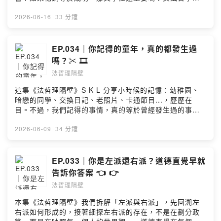
Kenny，一個從法律下手，一個用哲學剖析，從行天宮拆
成與營利問題17:40 賭徒謬誤：連續N次正面後，下一次就
瑪莎・努斯鮑姆是這樣看待小說的使命——好的小說不直
到內子宮，從中午吃什麼聊到可證偽性，這也能聊？還聊
該是反面了吧？！21:50 賭博改變了我們觀看運動的方式
接告訴你「你應該怎麼活」，而是讓你看見：人為什麼會
2026-06-16
·
33 分鐘
出新的法哲理！如果你喜歡這種「腦洞大開」的拆解過
23:22 康德：人是目的，不是手段；賭博加入運動賽事，
活成這樣一本小說有沒有讓我們的道德想像變得更深？還
程，別忘了訂閱我們。下一集，《法哲理隔壁》帶你拆開
觀看目的已被轉換。24:30 除了賭博，運動員故事與 IP
是只是讓我們快速得到一個情緒答案，如同服用止痛劑？
另一個日常真相。Powered by Firstory Hosting
化，也能帶來更多關注25:50 結尾 本集提問：Q. 你有在
法律上會認為本次事件是公然侮辱嗎？每個人都可以自由
EP.034｜你記得的童年，真的都發生過
玩運彩嗎？你觀看賽事的目的是否轉變了？邀請法哲理的
發表評論嗎？00:20 黃山料作品炎上、對作品的第一印象
嗎？✂️ 🎞️
舊雨新知，前往【Apple Podcast】留下 5 星評論，下一
02:03 為什麼被罵？空白頁、很水、浪費紙的爭議03:12
次的隔牆有耳我們會唸出來呦 🌟 #歡迎來到《法哲理隔
法哲理隔壁
雞湯書、療癒書與金句式閱讀05:45 暢銷書就是好書嗎？
壁》。我們把那些你看膩的日常，重新拆解成有趣的結
市場成功 vs 文學價值07:30 什麼是好書？不同的判斷標
這集《法哲理隔壁》S K L 分享小時候的記憶：幼稚園、
構。 主持人 Sean & Kenny，一個從法律下手，一個用
準：有啟發、能放鬆、工具性、得大獎10:25 人生的啟發
暗戀的同學、交換日記、老照片、卡通節目...，歷歷在
哲學剖析，從行天宮拆到內子宮，從中午吃什麼聊到可證
都在憲法總則，還是在哲學家們的書裡？15:10 本次爭
目。不過，我們記得的事情，真的等於曾經發生過的事
偽性，這也能聊？還聊出新的法哲理！ 如果你喜歡這種
議：暢銷書挑戰了文學評價秩序——寫得好，所以被看見
嗎？曼德拉效應說明人類會集體記錯，試想：皮卡丘尾巴
「腦洞大開」的拆解過程，別忘了訂閱我們。下一集，
19:09 美國哲學家瑪莎・努斯：「能力進路」理論21:04
是什麼顏色？休謨區分了「印象」與「觀念」，他指出：
2026-06-09
·
34 分鐘
《法哲理隔壁》帶你拆開另一個日常真相。 Powered by
好的小說：不只是故事，而是將哲學概念與思想落地23:40
記憶不是事實的備份，更像是一部被剪輯、拼接、加濾鏡
Firstory Hosting
快速多巴胺時代：療癒書盛行 vs 沒有人慢慢在讀一本書了
的電影。刑事案件如何看待記憶？證詞可能被引導、植
25:00 黃山料作品像「止痛劑」：緩解痛苦，但不能當解
入？前後矛盾的證詞，法官如何處理？記憶雖然不可靠，
EP.033｜你是左派還右派？道德直覺早就
藥29:00 書寫出來就要接受大眾評論。自由、負評與誹謗
但不是不重要；正因如此，我們才更需要謹慎看待記憶，
告訴你答案 👈 👉
界線在哪？31:20 總結：每本書都有自己的定位與價值。
佐以照片、日記、書證、物證等外部紀錄，留下時間的證
止痛劑跟文學巨作定位不同、內容不同本集提問：Q. 你覺
法哲理隔壁
明。00:00 開場：今天聊「記憶」00:58 童年回憶：幼稚
得黃山料的書怎麼樣？有讀過嗎？邀請法哲理的舊雨新
園、暗戀與被忘記的往事04:47 曼德拉效應：我們記得的
本集《法哲理隔壁》我們拆解「左派與右派」，先回溯左
知，前往【Apple Podcast】留下 5 星評論，下一次的隔
事是真的嗎？皮卡丘的尾巴跟你想的不一樣07:00 哲學家
右派如何形成的，接著細探左右派的存在，不是在劃分政
牆有耳我們會唸出來呦 🌟#歡迎來到《法哲理隔壁》。我
休謨：記憶不是事實本身，而是「經驗」留下的版本07:50