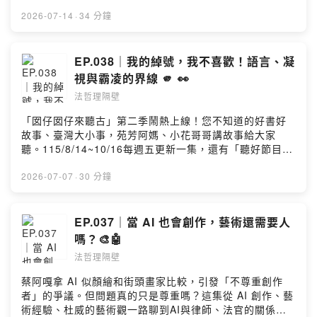
成熟大人系的奢華風味。https://fstry.pse.is/9emn2a——
下 5 星評論，下一次的隔牆有耳我們會唸出來呦 🌟 #歡
撞到人，刑責為什麼差這麼多？13:15 Thomas
以上為 Firstory Podcast 廣告 ——本集《法哲理隔
2026-07-14
·
34 分鐘
迎來到《法哲理隔壁》。我們把那些你看膩的日常，重新
Nagel「道德運氣」：該懲罰行為還是結果？17:41 成功是
壁》，我們從「明明知道不該，卻還是忍不住」的日常經
拆解成有趣的結構。主持人 Sean & Kenny，一個從法律
實力還是運氣？IQ、財富差距20:20 努力占了幾成？家庭
驗開始，聊自由意志的定義、身體是否屬於自己、借鏡佛
下手，一個用哲學剖析，從行天宮拆到內子宮，從中午吃
資源、下一代的起跑線27:17 有錢之後，追求什麼？自我
學中的無我與五蘊概念，再思考法律如何處理精神狀態、
EP.038｜我的綽號，我不喜歡！語言、凝
什麼聊到可證偽性，這也能聊？還聊出新的法哲理！如果
實現、人生目標30:00 K分析未來趨勢，科技讓人更容易翻
動機與犯罪責任。當佛學說人「沒有固定的我」，法律卻
你喜歡這種「腦洞大開」的拆解過程，別忘了訂閱我們。
視與霸凌的界線 🫵 👀
身、人們比的是聲望32:18 運氣究竟占人生的幾成？分享
需要找到一個能負責的「我」。兩套邏輯之間的拉扯，就
下一集，《法哲理隔壁》帶你拆開另一個日常真相。
我們的答案 本集提問：Q. 你相信運氣有總量嗎？還是運
法哲理隔壁
是最值得想想的地方。00:20 開場：日常裡那些「忍不
Powered by Firstory Hosting
氣可持續累積？邀請法哲理的舊雨新知，前往【Apple
住」的瞬間03:14 人如果常常忍不住，還有自由意志嗎？
「囡仔囡仔來聽古」第二季鬧熱上線！您不知道的好書好
Podcast】留下 5 星評論，下一次的隔牆有耳我們會唸出
03:30 思考：身體是不是自己的？06:11 借鏡佛學：五蘊
故事、臺灣大小事，苑芳阿媽、小花哥哥講故事給大家
來呦 🌟 # 歡迎來到《法哲理隔壁》。我們把那些你看
皆空——色、受、想、行、識；人不是單一的自我08:32
聽。115/8/14~10/16每週五更新一集，還有「聽好節目送
膩的日常，重新拆解成有趣的結構。 主持人 Sean &
「自由意志」的定義是？完全控制身體 vs 能想像並行動
好書」活動，快 “訂閱” 起來別錯過！
Kenny，一個從法律下手，一個用哲學剖析，從行天宮拆
13:47 「空」沒有固定形態；習慣、制約、忍不住吃美
https://fstry.pse.is/9fk3ar—— 以上為 Firstory Podcast
2026-07-07
·
30 分鐘
到內子宮，從中午吃什麼聊到可證偽性，這也能聊？還聊
食、拍照、打電動17:30 上癮、吸毒者，能選擇嗎？跟法
廣告 ——這集從小時候被取綽號的經驗聊起，談「蟑
出新的法哲理！ 如果你喜歡這種「腦洞大開」的拆解過
官說自己在夢遊？21:40 法律的前提：人有自由意志；跟
螂」、「小胖」、「QQ」這些綽號為什麼不只是玩笑。透
程，別忘了訂閱我們。下一集，《法哲理隔壁》帶你拆開
佛學不同之處26:00 對應到佛學：人無法控制自己、人就
過奧斯丁的語言行動理論，本集討論語言如何對人產生實
EP.037｜當 AI 也會創作，藝術還需要人
另一個日常真相。 Powered by Firstory Hosting
是會被外界影響28:08 法律得找人負責，佛學提醒人沒有
際效果；再從沙特的「他人的凝視」延伸到人如何被群體
嗎？🎨🤖
單一的自我33:45 結語：法律裡或許也有一點佛學的影
眼光定義。也稍微帶到常受關注的校園霸凌議題，分析為
子？本集提問：Q. 你的生活中有「忍不住」的時候嗎？你
法哲理隔壁
什麼言語型霸凌難以用法律處理。 00:20 開場：今天聊
覺得身體是自己的嗎？邀請法哲理的舊雨新知，前往
「綽號」這件日常小事00:45 小時候被叫過的綽號：蟑
蔡阿嘎拿 AI 似顏繪和街頭畫家比較，引發「不尊重創作
【Apple Podcast】留下 5 星評論，下一次的隔牆有耳我
螂、花花、小胖與各種變形05:15 綽號的社會效果：像
者」的爭議。但問題真的只是尊重嗎？這集從 AI 創作、藝
們會唸出來呦 🌟#歡迎來到《法哲理隔壁》。我們把那些
hashtag，也像貼標籤08:35 奧斯丁：語言不只是字面意
術經驗、杜威的藝術觀一路聊到AI與律師、法官的關係。
你看膩的日常，重新拆解成有趣的結構。主持人 Sean &