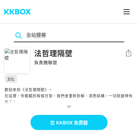
法哲理隔壁
分享
負責醜聯盟
文化
歡迎來到《法哲理隔壁》。
在這裡，你看膩的每個日常，我們會重新拆解、洞悉結構，一切就變得有
趣了！
主持人 Sean & Kenny
一個從法律下手；一個用哲學剖析，
在 KKBOX 免費聽
從行天宮拆到內子宮，
從中午吃什麼，聊到可證偽性...