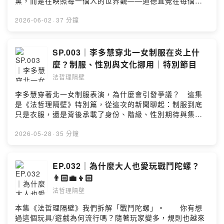
黨，而是在映照每一個人的世界觀——道德直覺在每個人
們把那些你看膩的日常，重新拆解成有趣的結構。主持人
休謨談「印象」與「觀念」Ｋ；回顧峰終定律09:00 記憶
的心中早已存在，對於廢死、社福、移民、性別平權等議
Sean & Kenny，一個從法律下手，一個用哲學剖析，從行
像被剪輯過、拼接過的電影；自己就是導演10:33 照片能
題，左派怎麼看？右派怎麼想？左右派沒有誰比較正確，
2026-06-02
·
37 分鐘
天宮拆到內子宮，從中午吃什麼聊到可證偽性，這也能
不能補強記憶？手機要多拍些照片嗎？14:30 K長大後重看
各有盲點；一個人也不是絕對地左/右，面對各個議題，可
聊？還聊出新的法哲理！如果你喜歡這種「腦洞大開」的
童年，為什麼感覺變了？16:06 L國中交換日記：當下討厭
能抱持不同的觀點！ 00:20 左派右派的歷史起源04:55
拆解過程，別忘了訂閱我們。下一集，《法哲理隔壁》帶
誰、氣什麼，全都記錄下來了20:00 「記憶」與「想像」
左右派是光譜，無法一刀切05:30 一個人可能在某個議題
SP.003｜李多慧穿北一女制服在炎上什
你拆開另一個日常真相。Powered by Firstory Hosting
如何拼在一起；déjà-vu23:05 法庭上不該只靠一個人的記
偏左；另一個議題偏右06:55 台灣整體是偏左；其他國家
麼？制服、性別與文化挪用｜特別節目
憶；友性證人與敵性證人25:33 律師如何拆解證詞、找出
左右派定義其實不適用於台灣08:50 左右派是一種「世界
謊言的破綻？27:28 記憶也可能被植入；inception29:10
法哲理隔壁
觀」，以一個家庭來比喻12:00 強納森．海德特：左右派
證詞前後矛盾時，法官怎麼判？31:43 結論：記憶不可
是道德直覺12:35 《象與騎象人》：直覺是大象、理性是
李多慧穿著北一女制服表演，為什麼會引發爭議？ 這集
靠，甚至被修改了33:30 回家作業：創造更多照片、日記
騎象人14:00 人的「道德雷達」用來思考左右派：人類常
是《法哲理隔壁》特別篇，從這次的新聞聊起：制服到底
與書證給自己邀請法哲理的舊雨新知，前往【Apple
常先帶著直覺判斷一件事，再找資料證明15:55 同一件
只是衣服，還是背後承載了身份、階級、性別期待與集體
Podcast】留下 5 星評論，下一次的隔牆有耳我們會唸出
事，左右分別怎麼看？以廢死為例17:35 以社會福利為例
記憶？從學校制服的管理邏輯，聊到職場能不能要求員工
來呦 🌟#歡迎來到《法哲理隔壁》。我們把那些你看膩的
19:25 以移民為例22:00 以性別平權為例22:50 回頭分析
穿制服；從女學生不穿裙子、空服員服裝規範，聊到《性
2026-05-28
·
35 分鐘
日常，重新拆解成有趣的結構。主持人 Sean & Kenny，
台灣在以上議題的左右分佈24:00 再次討論環保、回應網
別工作平等法》；最後再回到北一女制服本身，討論名校
一個從法律下手，一個用哲學剖析，從行天宮拆到內子
友留言28:45 左派的盲點：低估忠誠、權威、傳統、神聖
光環、菁英女性乘載的社會期待，以及「文化挪用」到底
宮，從中午吃什麼聊到可證偽性，這也能聊？還聊出新的
感對社會穩定的重要性30:32 右派的盲點：把既有秩序看
為何讓人們不舒服？這集不下結論，但很適合隔壁聽眾們
EP.032｜為什麼大人也愛玩戰鬥陀螺？
法哲理！如果你喜歡這種「腦洞大開」的拆解過程，別忘
得太神聖，結果忽略秩序本身可能就是壓迫33:20 少子化
一起來想：當一件制服被拿去商業表演使用時，大家在意
了訂閱我們。下一集，《法哲理隔壁》帶你拆開另一個日
👨🏻‍💼👦🏻
跟左右派也有關35:50 K的理想：好的政府應該要70%右
的真的是「性化」，還是「你憑什麼穿」？ 00:00 開場
常真相。Powered by Firstory Hosting
派；30%左派 本集提問：Q. 你認為自己是左派還右派？
法哲理隔壁
00:19 李多慧北一女制服事件03:05 制服的功能：管理、
聽完這集是否對自己有新的認知？邀請法哲理的舊雨新
辨識、消弭階級05:21 職場可以要求穿制服嗎？06:40 能
本集《法哲理隔壁》我們拆解「戰鬥陀螺」。 你有想
知，前往【Apple Podcast】留下 5 星評論，下一次的隔
不能規定男生不能穿裙子？聊性別工作平等法09:10 男生
過這個玩具/遊戲為何流行嗎？隨著玩家變多，規則也越來
牆有耳我們會唸出來呦 🌟#歡迎來到《法哲理隔壁》。我