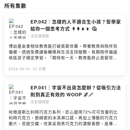
讓你驚呼：「這也能聊？」
所有集數
▒ 每週二 2:00 PM．《法哲理隔壁》陪你拆開下一個日常真相 ▒
EP.042｜怎樣的人不適合生小孩？哲學家
聊天精華收錄在
給你一個思考方式 👨‍👩‍👧‍👦 🤔
IG：
https://www.instagram.com/law.sense.nextdoor/
YT：
https://www.youtube.com/@lawsense_nextdoor
法哲理隔壁
博幼基金會相信教育能打破貧窮世襲，帶著教育與陪伴到
你可以在這些地方找到《法哲理隔壁》
偏鄉，透過免費課後輔導與生活支持服務，長期陪伴偏遠
Firstory｜Apple Podcast｜Spotify｜KKBOX｜YT｜IG｜threads
地區孩子穩定學習。「期待有一天，教育能終止貧窮世
襲，弭平城鄉及貧富差距，讓每個孩子都有選擇未來的能
節目聯絡信箱
力。」捐款連結▶️ https://fstry.pse.is/9f67ky—— 以上為
2026-08-04
·
33 分鐘
lawsensenextdoor@gmail.com
FMTaiwan 與 Firstory Podcast 廣告 ——生小孩究竟是
人生的新副本，還是一場無法反悔的冒險？《法哲理隔
Powered by Firstory Hosting
壁》從三種不同立場出發：喜歡小孩、把人生視為體驗，
EP.041｜宇宙不出貨怎麼辦？從吸引力法
以及因健康、工作和經濟風險而傾向不生。我們討論生育
則到真正有效的 WOOP 🌌🪄
的好處與代價，並介紹哲學家 L. A. Paul 提出的「轉化性
法哲理隔壁
經驗」——有些選擇不只帶來未知體驗，還可能改變你的
價值觀、偏好與自我認同。既然成為父母之前，沒有人能
哈根達斯比利時巧克力系列，匠心選用72%可可含量的比
真正知道那是什麼感覺，我們還能理性決定要不要生嗎？
利時巧克力，那綿密的冰淇淋口感，再加上薄脆的巧克力
最後也從法律角度思考：為什麼親子關係不能像一般契約
脆片，苦甜交織，完美呈現黑巧克力的濃郁香醇，是專屬
一樣，後悔就解約？ - 00:20 要不要生小孩？三種不同立
成熟大人系的奢華風味。https://fstry.pse.is/9emn2a——