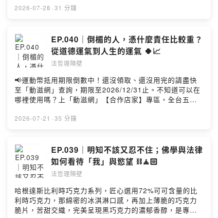
場- 02:49 生小孩像開副本：人生是否需要增加難度-
以上為 Firstory Podcast 廣告 ——只要想得夠具體，宇
2026-07-28
·
31 分鐘
07:13 人生是遊樂園？為了體驗而生，沒有好與不好-
宙就會把願望送到你面前嗎？這集我們從《秘密》與吸引
11:34 生育的健康、財務與職涯風險- 13:33 生小孩有哪些
力法則出發，聊聊為什麼「顯化」如此吸引人，又為什麼
好處，為什麼這麼難回答- 17:17 換個方式思考：美國哲學
願望成真後，我們很容易把成功歸功於宇宙、拜拜或某種
EP.040｜倒楣的人，憑什麼責任比較重？
家 L. A. Paul 的「轉化性經驗」- 20:27 兩種轉化：知識
神秘力量。如果單純幻想可能讓人提前獲得滿足，那還有
從道德運氣到人生的運氣 🍀📈
轉化、人格轉化- 22:34 可計算的利弊/條件是一般性決策
什麼更可靠的方法？本集也介紹心理學家 Gabriele
vs 無法預知的父母體驗是轉化性決策- 26:33 法律邏輯：
法哲理隔壁
Oettingen 提出的 WOOP：從願望、結果、障礙到計畫，
親子關係為什麼不能簽約、解約- 31:22 不可能等資訊充足
把「我想要」轉化成真正能執行的行動。所以，成功究竟
📢運動幣抵用期限倒數中！還沒領取、還沒用完的請盡快
才決定；面對未知，我們該如何做決定 本集提問：Q. 對
是宇宙給的，還是自身努力得來的？ - 00:20 本集主題：
至「動滋網」查詢，期限至2026/12/31止。不知道可以在
於生/不生小孩，你如何思考？歡迎隔壁的聽眾留言分享！
什麼是「顯化」？- 01:28 《秘密》、吸引力法則與向宇宙
哪裡使用嗎？上「動滋網」【合作店家】專區，全台五千
邀請法哲理的舊雨新知，前往【Apple Podcast】留下 5
下訂單- 06:06 新年願望、感恩日記與顯化的方法- 10:15
多家合作業者任你選，馬上來找適用地點！➡️
星評論，下一次的隔牆有耳我們會唸出來呦 🌟#歡迎來到
顯化和拜拜有什麼不同？- 16:27 想法如何影響行動？
https://fstry.pse.is/9epcwn—— 以上為 FMTaiwan 與
2026-07-21
·
35 分鐘
《法哲理隔壁》。我們把那些你看膩的日常，重新拆解成
「Fake it till you make it」落在顯化前半段- 19:13 成功
Firstory Podcast 廣告 ——你相信運氣是每天刷新、做好
有趣的結構。主持人 Sean & Kenny，一個從法律下手，
歸功於宇宙：歸因謬誤- 23:20 把目標變成行動；
事慢慢累積，還是一項可以練習的技能？這集我們從考試
一個用哲學剖析，從行天宮拆到內子宮，從中午吃什麼聊
WOOP：Wish、Outcome、Obstacle、Plan- 25:28 為
猜答案、車禍與酒駕聊起，談到法律因為結果不同，給予
EP.039｜明知不該又忍不住；佛學與法律
到可證偽性，這也能聊？還聊出新的法哲理！如果你喜歡
什麼只想像成功，反而可能降低行動力？- 27:05 WOOP
相同行為完全不同的評價；再從哲學家 Thomas Nagel 的
這種「腦洞大開」的拆解過程，別忘了訂閱我們。下一
如何看待「我」與慾望 ⛓️🧘🏻
心理機制：心理比對、執行意圖與「如果 Y，就做 Z」-
「道德運氣」，一路辯論到家庭背景、財富分配與階級差
集，《法哲理隔壁》帶你拆開另一個日常真相。Powered
29:40 結論：改變結果的是自己的決策、意志力與行
法哲理隔壁
距。一個人的成功有幾分的努力？幾分的運氣？三分天註
by Firstory Hosting
動 本集勘誤：吸引力法則並不是《秘密》發明的，但
定、七分靠打拼，早已淘汰了！？而未來人們不比財富的
哈根達斯比利時巧克力系列，匠心選用72%可可含量的比
《秘密》是讓它進入當代大眾文化的重要作品之一。本集
話，會追求什麼？ 00:20 你相信運氣可以每天重新計
利時巧克力，那綿密的冰淇淋口感，再加上薄脆的巧克力
提問：對於顯化，你的看法是？對於WOOP，你想嘗試
算，還是越練越強？06:51 法律有多吃運氣：撞到不同
脆片，苦甜交織，完美呈現黑巧克力的濃郁香醇，是專屬
嗎？邀請法哲理的舊雨新知，前往【Apple Podcast】留
車、不同人，代價完全不同12:28 同樣都是酒駕，有沒有