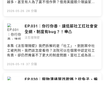
穿女裝應徵，後來公司被判賠三十萬13:57 上班穿拖鞋可
越多，甚至有人為了贏不惜作弊？借用美國媒介理論家尼
們把那些你看膩的日常，重新拆解成有趣的結構。主持人
以嗎？14:55 制服是在管理形象，還是控制思想？15:55
爾‧波茲曼的概念，戰鬥陀螺重新改造了人類理解世界的方
Sean & Kenny，一個從法律下手，一個用哲學剖析，從行
北一女制服象徵什麼？Lisa 談當年去除綠色外套風潮
式，讓大人透過玩具，尋找可控秩序，回到童年。但矛盾
2026-05-26
·
28 分鐘
天宮拆到內子宮，從中午吃什麼聊到可證偽性，這也能
20:36 為什麼人們對北一女制服特別敏感？24:56 爭議核
的是：玩個遊戲還是在比輸贏，跟成人每天的競爭還不是
聊？還聊出新的法哲理！如果你喜歡這種「腦洞大開」的
心：性化，還是「身份挪用」？26:33 名校制服背後的文
一樣？ 00:20 大家小時候有玩戰鬥陀螺嗎？03:26 從沒
拆解過程，別忘了訂閱我們。下一集，《法哲理隔壁》帶
化資本．談社會學大師布迪厄 (Pierre Bourdieu) 的品味
有規則的混亂狀態，聊到規則如何誕生08:20 戰鬥陀螺：
EP.031｜你行你善．讓低薪社工扛社會安
你拆開另一個日常真相。Powered by Firstory Hosting
29:40 商業使用與文化挪用32:44 珍奶來自台灣．有尊重
普通人的低門檻戰爭12:25 日本比賽現場抓到變裝作弊仔
全網，制度有bug？！🕸️⚠️
嗎？有提及來源嗎？35:17 結語 邀請法哲理的舊雨新
13:30 普通玩具如何變成專業競技？17:00 大人一進場，
知，前往【Apple Podcast】留下 5 星評論，下一次的隔
法哲理隔壁
裝備研究、裁判、作弊、排名全都長出來17:45 尼爾・波
牆有耳我們會唸出來呦 🌟 #歡迎來到《法哲理隔
茲曼《童年的消逝》20:45 電視、社群媒體與消費文化如
本集《法哲理隔壁》我們拆解的是「社工」。剴剴案中社
壁》。我們把那些你看膩的日常，重新拆解成有趣的結
何模糊大人小孩的界線24:45 成人世界太不可控，那我去
工被判刑，我們該怎麼看待？法院可以在個案中認定社工
構。 主持人 Sean & Kenny，一個從法律下手，一個用
玩戰鬥陀螺好了26:55 結語：把成人世界縮小，裝進一個
有責，卻仍然掩蓋不了更大的制度問題。當社工成為孩子
哲學剖析，從行天宮拆到內子宮，從中午吃什麼聊到可證
塑膠圓盤裡 本集提問：Q. 你有在玩戰鬥陀螺嗎？為何大
最後、甚至唯一的求助窗口，卻只給低薪、高風險、高責
偽性，這也能聊？還聊出新的法哲理！如果你喜歡這種
人愛玩，你有不同的觀點嗎？ 邀請法哲理的舊雨新知，
任...，不是很矛盾的事嗎？借鏡法官、護理師、公設辯護
2026-05-19
·
37 分鐘
「腦洞大開」的拆解過程，別忘了訂閱我們。下一集，
前往【Apple Podcast】留下 5 星評論，下一次的隔牆有
人等工作性質，可以把社工工作困境看得更透；再與其他
《法哲理隔壁》帶你拆開另一個日常真相。Powered by
耳我們會唸出來呦 🌟 #歡迎來到《法哲理隔壁》。我們
國家的社工薪資水準相比，是時候停下來思考：我們願意
Firstory Hosting
把那些你看膩的日常，重新拆解成有趣的結構。 主持人
為善付多少錢？ 00:23 剴剴案社工被判兩年，這件事怎
EP.030｜寵物溝通算詐欺嗎？從兔子、蝙
Sean & Kenny，一個從法律下手，一個用哲學剖析，從行
麼看？01:55 判決不只是個案問題，也暴露制度性的壓力
蝠，到狗總統 🔮🐶
天宮拆到內子宮，從中午吃什麼聊到可證偽性，這也能
03:25 如果社工像醫生一樣有資源、有法務、有保
聊？還聊出新的法哲理！ 如果你喜歡這種「腦洞大開」
法哲理隔壁
險...08:03 不作為、保證人地位、不作為犯的關係10:50
的拆解過程，別忘了訂閱我們。下一集，《法哲理隔壁》
危險共同體11:40 社工的可能問題：訪視、紀錄、通報的
本集《法哲理隔壁》，我們從「寵物溝通到底能不能信」
帶你拆開另一個日常真相。Powered by Firstory Hosting
專業失誤13:40 個案判刑未必不合理，但制度更該被檢討
開始聊，回顧自己養寵物的自責與遺憾，再援引哲學的