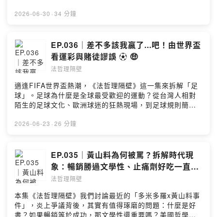
義，更是一種行動的工具，會導致某種結果11:55 綽號把
AI作品能稱作藝術嗎？當技術能快速產出結果時，人類的
Kenny，一個從法律下手，一個用哲學剖析，從行天宮拆
人分類，甚至把「曾經」變成「本質」15:20 從綽號看校
手藝、故事與主觀經驗是否才是關鍵？也許，藝術不只是
2026-06-30
·
34 分鐘
到內子宮，從中午吃什麼聊到可證偽性，這也能聊？還聊
園霸凌：申訴流程17:50 言語型霸凌為什麼難處理19:55
成品，而是人如何賦予作品意義。關於本次炎上事件，我
出新的法哲理！如果你喜歡這種「腦洞大開」的拆解過
沙特「他人的凝視」：被別人命名後，本人可能逐漸認同
們下了超展開的結論... 00:20 開場：蔡阿嘎 AI 似顏繪炎
程，別忘了訂閱我們。下一集，《法哲理隔壁》帶你拆開
那個標籤、賦予意義23:00 我沒辦法，就是自己給自己的
上事件01:10 回到事件最初：拿 AI 產圖和街頭畫家比較，
EP.036｜差不多該我贏了...吧！由世界盃
另一個日常真相。Powered by Firstory Hosting
枷鎖；人是自由的，代價是要負責27:10 結尾：別讓綽號
到底有沒有問題？02:27 人們憤怒背後的焦慮：怕 AI 取代
看運彩與賭徒謬誤 ⚽ 🤑
吃掉你的其他可能性；法律處理霸凌還有一大段路 本集
多年累積的技術與努力05:14 如果盲測結果是AI贏，怎麼
提問：Q. 大家有被霸凌的經驗嗎？你被取過什麼綽號？邀
法哲理隔壁
看待？07:44 關鍵差異：AI 產圖和街頭似顏繪不是同一種
請法哲理的舊雨新知，前往【Apple Podcast】留下 5 星
東西；計程車和人力車不能拿來比09:11 美國哲學家杜
適逢FIFA世界盃熱潮，《法哲理隔壁》這一集來拆解「足
評論，下一次的隔牆有耳我們會唸出來呦 🌟 # 歡迎來
威：藝術是經驗、是一連串的經驗11:23 AI 作品是否能稱
球」。足球為什麼是全球最受歡迎的運動？從台灣人相對
到《法哲理隔壁》。我們把那些你看膩的日常，重新拆解
之藝術？重點在於背後是否承載故事、經驗與意義14:24
陌生的足球文化、歐洲球迷的狂熱現場，到足球規則簡
成有趣的結構。 主持人 Sean & Kenny，一個從法律下
AI 畫展大家想看嗎？贗品、複製品有藝術價值嗎？17:22
單、比分低、容易爆冷門的魅力，一路聊到運彩玩法、賭
手，一個用哲學剖析，從行天宮拆到內子宮，從中午吃什
律師會被 AI 取代嗎？18:46 車禍賠償、配偶權為案例，看
徒謬誤，並引用康德的視角來思考：當賭博加入運動賽事
2026-06-23
·
26 分鐘
麼聊到可證偽性，這也能聊？還聊出新的法哲理！ 如果
法律如何透過判決自然演進22:34 AI 法官優點與風險：一
後，人們觀賽的目的是否也跟著改變？ 00:23 開場：足
你喜歡這種「腦洞大開」的拆解過程，別忘了訂閱我們。
致、有效率，但可能讓法律失去變動與修正能力29:06 檢
球 - 全球最風靡的運動01:40 羅馬現場看球經驗：球迷文
下一集，《法哲理隔壁》帶你拆開另一個日常真相。
視「人類創作才是藝術本質」這句話，對嗎？32:05 再次
化、對立與狂熱03:40 為什麼足球這麼紅：設備簡單、門
EP.035｜黃山料為何被罵？拆解時代現
Powered by Firstory Hosting
檢視人類畫家的價值、蔡阿嘎炎上特展讓AI作品充滿意
檻低05:05 足球規則簡單：只要知道球進門就得分06:10
象：暢銷勝過文學性、止痛劑好吃一直吃
義... 本集提問：Q. 邀請聽眾分享：AI 創作是藝術嗎？藝
低比分的魅力：爆冷門、翻盤的想像09:10 民間賭博賠率
🏆💔
術的定義為何？邀請法哲理的舊雨新知，前往【Apple
法哲理隔壁
非常高10:24 為什麼政府可以賣運彩？運動發展、合法賭
Podcast】留下 5 星評論，下一次的隔牆有耳我們會唸出
博11:28 各種玩法：猜勝負、猜比分、買逆轉13:45
本集《法哲理隔壁》我們討論最近的「多米多羅x黃山料事
來呦 🌟 # 歡迎來到《法哲理隔壁》。我們把那些你看
Bracket pool：對戰表猜猜樂玩法16:05 Sweepstake：
件」，炎上爭議背後，其實有值得琢磨的問題：什麼是好
膩的日常，重新拆解成有趣的結構。主持人 Sean &
抽隊伍式的朋友間賭局16:50 賭博罪定義：公開場所、抽
書？如果暢銷等於成功，那文學性還重要嗎？美國哲學家