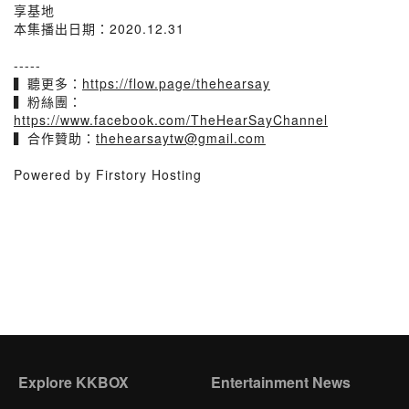
享基地
本集播出日期：2020.12.31
-----
▍聽更多：
https://flow.page/thehearsay
▍粉絲團：
https://www.facebook.com/TheHearSayChannel
▍合作贊助：
thehearsaytw@gmail.com
Powered by Firstory Hosting
Explore KKBOX
Entertainment News