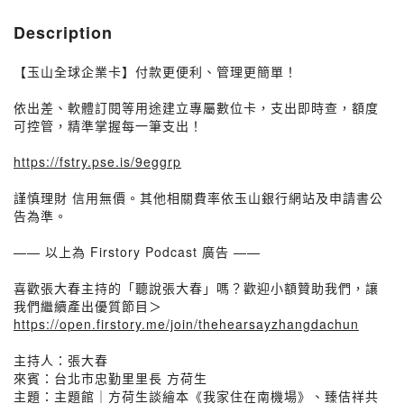
Description
【玉山全球企業卡】付款更便利、管理更簡單！
依出差、軟體訂閱等用途建立專屬數位卡，支出即時查，額度
可控管，精準掌握每一筆支出！
https://fstry.pse.is/9eggrp
謹慎理財 信用無價。其他相關費率依玉山銀行網站及申請書公
告為準。
—— 以上為 Firstory Podcast 廣告 ——
喜歡張大春主持的「聽說張大春」嗎？歡迎小額贊助我們，讓
我們繼續產出優質節目＞
https://open.firstory.me/join/thehearsayzhangdachun
主持人：張大春
來賓：台北市忠勤里里長 方荷生
主題：主題館｜方荷生談繪本《我家住在南機場》、臻佶祥共