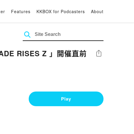
ter
Features
KKBOX for Podcasters
About
RADE RISES Z 」開催直前
Share
Play