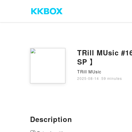
TRill MUsic
SP 】
TRill MUsic
2025-08-14
·
59 minutes
Description