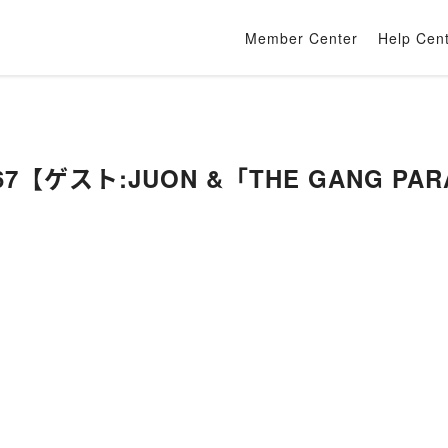
Member Center
Help Cen
 #167【ゲスト:JUON &「THE GANG PA