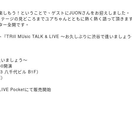
」を10倍楽しもう！ということで、ゲストにJUONさんをお迎えしました。
のステージの見どころまでユアちゃんとともに熱く熱く語って頂きま
ター全開です。
ill MUsic TALK & LIVE 〜お久しぶりに渋谷で逢いまし
谷で逢いましょう〜
30開演
13 八千代ビル B1F）
E）
IVE Pocketにて販売開始