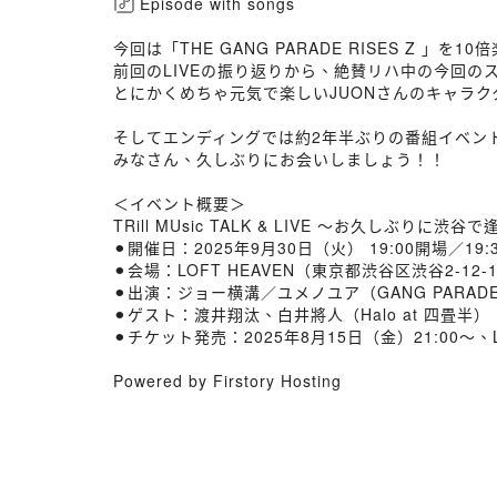
Episode with songs
今回は「THE GANG PARADE RISES Z 
前回のLIVEの振り返りから、絶賛リハ中の今回
とにかくめちゃ元気で楽しいJUONさんのキャラク
そしてエンディングでは約2年半ぶりの番組イベント『TR
みなさん、久しぶりにお会いしましょう！！
＜イベント概要＞
TRill MUsic TALK & LIVE 〜お久しぶりに渋
⚫︎開催日：2025年9月30日（火） 19:00開場／19:
⚫︎会場：LOFT HEAVEN（東京都渋谷区渋谷2-12-
⚫︎出演：ジョー横溝／ユメノユア（GANG PARAD
⚫︎ゲスト：渡井翔汰、白井將人（Halo at 四畳半）
⚫︎チケット発売：2025年8月15日（金）21:00～、L
Powered by Firstory Hosting