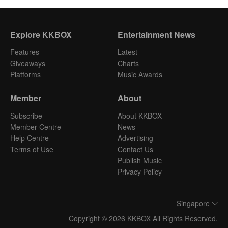
Explore KKBOX
Entertainment News
Features
Latest
Giveaways
Charts
Platforms
Music Awards
Member
About
Subscribe
About KKBOX
Member Centre
News
Help Centre
Advertising
Terms of Use
Contact Us
Publish Music
Privacy Policy
Singapore
Copyright © 2026 KKBOX All Rights Reserved.