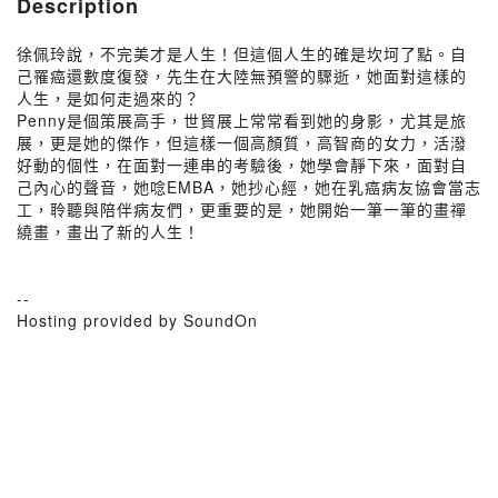
Description
徐佩玲說，不完美才是人生！但這個人生的確是坎坷了點。自
己罹癌還數度復發，先生在大陸無預警的驟逝，她面對這樣的
人生，是如何走過來的？
Penny是個策展高手，世貿展上常常看到她的身影，尤其是旅
展，更是她的傑作，但這樣一個高顏質，高智商的女力，活潑
好動的個性，在面對一連串的考驗後，她學會靜下來，面對自
己內心的聲音，她唸EMBA，她抄心經，她在乳癌病友協會當志
工，聆聽與陪伴病友們，更重要的是，她開始一筆一筆的畫禪
繞畫，畫出了新的人生！
--
Hosting provided by SoundOn