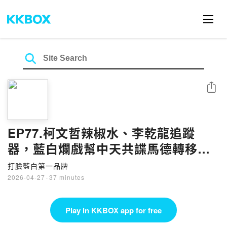
Share
EP77.柯文哲辣椒水、李乾龍追蹤
器，藍白爛戲幫中天共諜馬德轉移焦
點｜打臉藍白第一品牌
打臉藍白第一品牌
2026-04-27
·
37 minutes
Play in KKBOX app for free