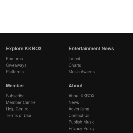
Explore KKBOX
Entertainment News
Features
Latest
Giveaways
Charts
Platforms
Music Awards
Member
About
Subscribe
About KKBOX
Member Centre
News
Help Centre
Advertising
Terms of Use
Contact Us
Publish Music
Privacy Policy