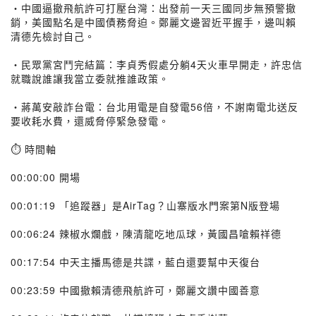
・中國逼撤飛航許可打壓台灣：出發前一天三國同步無預警撤
銷，美國點名是中國債務脅迫。鄭麗文邊習近平握手，邊叫賴
清德先檢討自己。
・民眾黨宮鬥完結篇：李貞秀假處分躺4天火車早開走，許忠信
就職說誰讓我當立委就推誰政策。
・蔣萬安敲詐台電：台北用電是自發電56倍，不謝南電北送反
要收耗水費，還威脅停緊急發電。
⏱️ 時間軸
00:00:00 開場
00:01:19 「追蹤器」是AirTag？山寨版水門案第N版登場
00:06:24 辣椒水爛戲，陳清龍吃地瓜球，黃國昌嗆賴祥德
00:17:54 中天主播馬德是共諜，藍白還要幫中天復台
00:23:59 中國撤賴清德飛航許可，鄭麗文讚中國善意