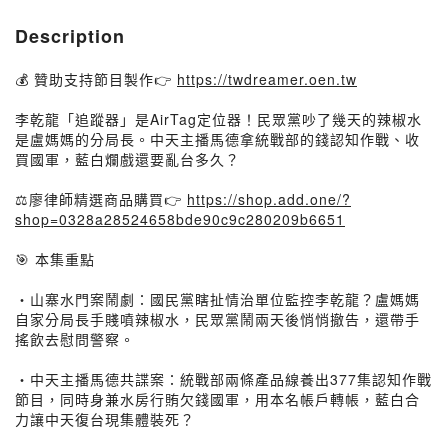
Description
💰 贊助支持節目製作👉
https://twdreamer.oen.tw
李乾龍「追蹤器」是AirTag定位器！民眾黨吵了幾天的辣椒水
是盧媽媽的分局長。中天主播馬德拿統戰部的錢認知作戰、收
買國軍，藍白爛戲還要亂台多久？
⚖️廖律師精選商品購買👉
https://shop.add.one/?
shop=0328a28524658bde90c9c280209b6651
🎯 本集重點
・山寨水門案鬧劇：國民黨瞎扯情治單位監控李乾龍？盧媽媽
自家分局長手賤噴辣椒水，民眾黨鬧兩天後悄悄撤告，還帶手
搖飲去慰問警察。
・中天主播馬德共諜案：統戰部兩條產品線養出377集認知作戰
節目，同時身兼水房行賄欠錢國軍，用本名帳戶轉帳，藍白合
力讓中天復台現集體裝死？