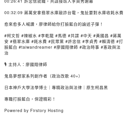
00:26:41 許忠信就職，共諜接班人李貞秀謝幕
00:32:09 蔣萬安拿翡翠水庫敲詐台電，鬼扯要對水庫收耗水費
愈來愈多人喊讚，廖律師給你打臉藍白的論述子彈！
#柯文哲 #辣椒水 #李乾龍 #馬德 #共諜 #中天 #黃國昌 #蔣萬
安 #翡翠水庫 #耗水費 #民眾黨 #許忠信 #李貞秀 #賴清德 #打
臉藍白 #taiwandreamer #廖國翔律師 #政治時事 #憲政與法
治
🎙️ 主持人：廖國翔律師
鬼島夢想家系列創作者（政治改歌 40+）
日本神戶大學法學博士｜專精政治與法律｜原生柯昌黑
專職打臉藍白，保證精彩！
Powered by Firstory Hosting