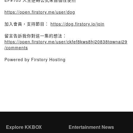
EP#105 人生逆轉公式來自個性使然
https://open.firstory.me/user/dog
加入會員，支持節目：
https://dog.firstory.io/join
留言告訴我你對這一集的想法：
https://open.firstory.me/user/ckfef8kws8hj20838tqwnai29
/comments
Powered by Firstory Hosting
Explore KKBOX
Entertainment News