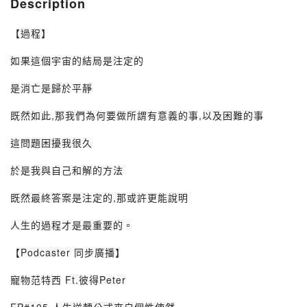
Description
【過程】
如果這個宇宙的結局是注定的
是消亡是歸於平靜
既然如此,那我們為何要做所謂有意義的事,以及困難的事
這問題困擾我很久
於是我與自己和解的方法
既然最終答案是注定的,那或許更能說明
人生的過程才是最重要的。
【Podcaster 同步廣播】
寵物范特西 ‬Ft‭.彼得Peter