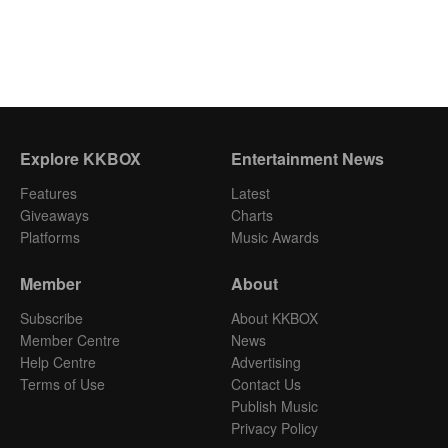
Explore KKBOX
Entertainment News
Features
Latest
Giveaways
Charts
Platforms
Music Awards
Member
About
Subscribe
About KKBOX
Member Centre
News
Help Centre
Advertising
Terms of Use
Contact Us
Publish Music
Privacy Policy